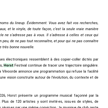
s noms du lineup. Évidemment. Vous avez fait vos recherches,
ux, et le vinyle, de toute façon, c’est la seule vraie manière
cle ne s’adresse pas à vous. Il s’adresse à celles et ceux qui
n peu, de ne pas tout reconnaître, et pour qui ne pas connaître
e très bonne nouvelle.
es électroniques ressemblent à des copier-coller dictés par
ms,
Horst
Festival continue de tracer une trajectoire singulière.
 à Vilvoorde annonce une programmation qui refuse la facilité
une vision construite autour de l’évolution, du contexte et de
2026, Horst présente un programme musical façonné par la
 Plus de 120 artistes y sont invité·es, issu·es de styles, de
is réuni·es par une même conviction : la musique de club reste