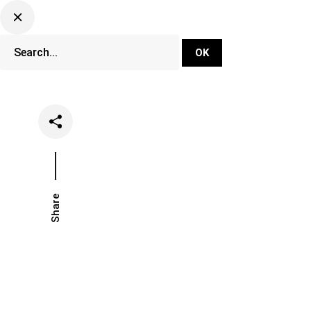
DJ Set Ti
Network
Share
Date
Categori
janvier 29, 2026
Lifestyle