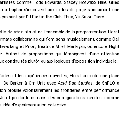
Des artistes comme Todd Edwards, Stacey Hotwaxx Hale, Gilles
u Daphni s’inscrivent aux côtés de projets incarnant une
passant par DJ Fart in the Club, Ehua, Yu Su ou Carré.
lle de star
, structure l’ensemble de la programmation. Horst
ormats collaboratifs qui font sens musicalement, comme Call
 livwutang et Priori, Beatrice M. et Mankiyan, ou encore Night
z. Autant de propositions qui témoignent d’une attention
ux continuités plutôt qu’aux logiques d’exposition individuelle.
faites et les expériences ouvertes, Horst accorde une place
es. De Barker à Om Unit avec
Acid Dub Studies
, de SnPLO à
n brouille volontairement les frontières entre performance
 DJs et producteurs dans des configurations inédites, comme
 idée d’expérimentation collective.