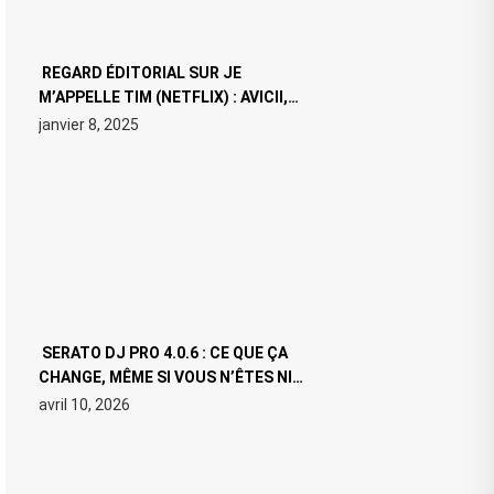
REGARD ÉDITORIAL SUR JE
M’APPELLE TIM (NETFLIX) : AVICII,
OU LE DOUBLE VISAGE D’UNE ICÔNE
janvier 8, 2025
SURCHAUFFÉE
SERATO DJ PRO 4.0.6 : CE QUE ÇA
CHANGE, MÊME SI VOUS N’ÊTES NI
DJ NI PRODUCTEUR·ICE
avril 10, 2026