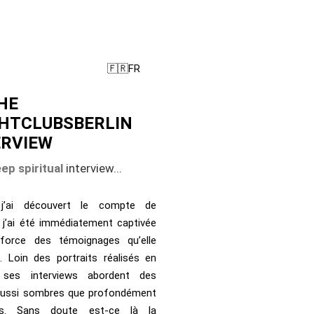
🇫🇷FR
HE
HTCLUBSBERLIN
ERVIEW
ep spiritual
interview...
j’ai découvert le compte de
, j’ai été immédiatement captivée
force des témoignages qu’elle
le. Loin des portraits réalisés en
, ses interviews abordent des
aussi sombres que profondément
uels. Sans doute est-ce là la