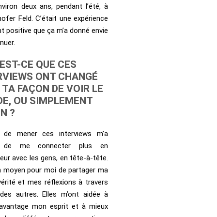
environ deux ans, pendant l’été, à
ofer Feld. C’était une expérience
nt positive que ça m’a donné envie
nuer.
EST-CE QUE CES
RVIEWS ONT CHANGÉ
 TA FAÇON DE VOIR LE
E, OU SIMPLEMENT
N ?
t de mener ces interviews m’a
s de me connecter plus en
eur avec les gens, en tête-à-tête.
n moyen pour moi de partager ma
vérité et mes réflexions à travers
 des autres. Elles m’ont aidée à
davantage mon esprit et à mieux