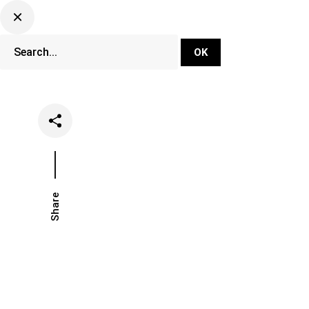
DJ Set Ti
Network
Share
Date
Categori
janvier 21, 2025
Lifestyle