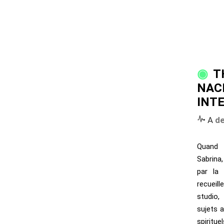
T
NAC
INT
A
de
Quand 
Sabrina
par la 
recueil
studio
sujets 
spirit