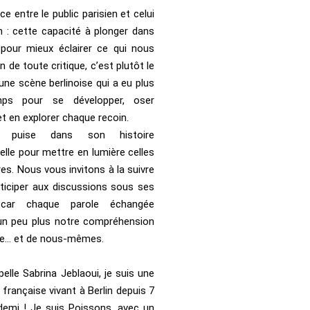
ce entre le public parisien et celui
in : cette capacité à plonger dans
e pour mieux éclairer ce qui nous
oin de toute critique, c’est plutôt le
’une scène berlinoise qui a eu plus
ps pour se développer, oser
et en explorer chaque recoin.
a puise dans son histoire
elle pour mettre en lumière celles
es. Nous vous invitons à la suivre
rticiper aux discussions sous ses
—car chaque parole échangée
 un peu plus notre compréhension
tre… et de nous-mêmes.
elle Sabrina Jeblaoui, je suis une
 française vivant à Berlin depuis 7
demi ! Je suis Poissons, avec un