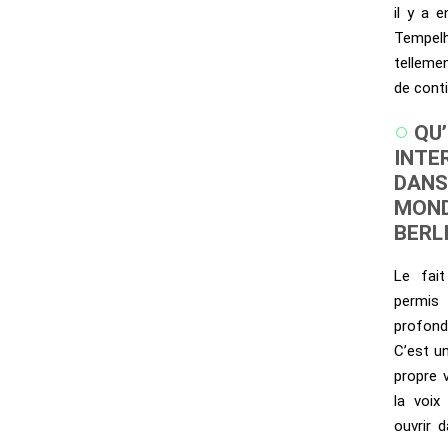
il y a 
Tempelh
telleme
de conti
QU’
INTE
DANS
MOND
BERLI
Le fai
permi
profond
C’est u
propre 
la voix
ouvrir 