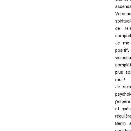
ascend
Versea
spiritua
de rela
compréh
Je me 
positif,
visionn
complè
plus so
moi !
Je suis
psychol
j’espère
et axés
réguliè
Berlin,
pour la 