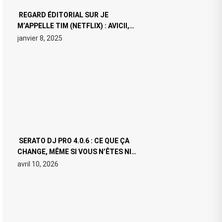
REGARD ÉDITORIAL SUR JE
M’APPELLE TIM (NETFLIX) : AVICII,
OU LE DOUBLE VISAGE D’UNE ICÔNE
janvier 8, 2025
SURCHAUFFÉE
SERATO DJ PRO 4.0.6 : CE QUE ÇA
CHANGE, MÊME SI VOUS N’ÊTES NI
DJ NI PRODUCTEUR·ICE
avril 10, 2026