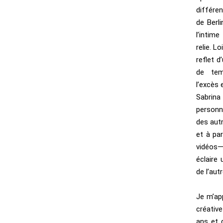
différen
de Berl
l’intim
relie. L
reflet d
de tem
l’excès 
Sabrin
personn
des autr
et à pa
vidéos
éclaire
de l’au
Je m’app
créative
ans et 