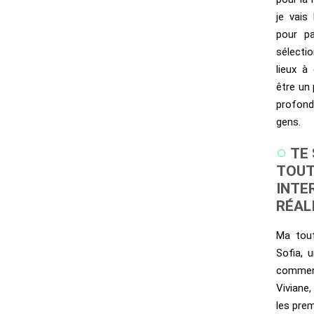
je vais
pour pa
sélecti
lieux à
être un
profon
gens.
TE 
TOUT
INTE
RÉAL
Ma tout
Sofia, u
commen
Viviane,
les prem