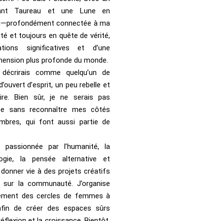
ant Taureau et une Lune en
u—profondément connectée à ma
lité et toujours en quête de vérité,
tions significatives et d’une
ension plus profonde du monde.
décrirais comme quelqu’un de
 d’ouvert d’esprit, un peu rebelle et
aire. Bien sûr, je ne serais pas
te sans reconnaître mes côtés
mbres, qui font aussi partie de
 passionnée par l’humanité, la
ogie, la pensée alternative et
 donner vie à des projets créatifs
 sur la communauté. J’organise
rement des cercles de femmes à
 afin de créer des espaces sûrs
réflexion et la croissance. Bientôt,