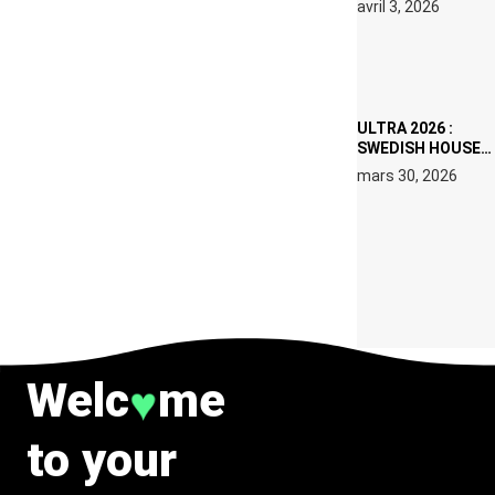
avril 3, 2026
SET DE QUATRE
DATES À PACHA
IBIZA EN JUILLET
2026
ULTRA 2026 :
SWEDISH HOUSE
MAFIA RETROUVE
mars 30, 2026
ERIC PRYDZ DANS
UN MOMENT
CHARGÉ DE
SYMBOLE
Welc
me
♥
to your