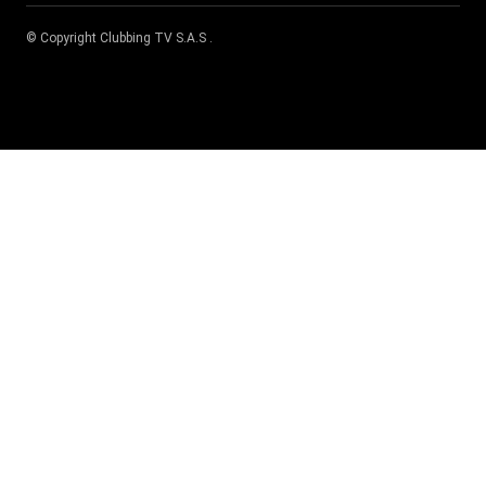
© Copyright
Clubbing TV S.A.S
.