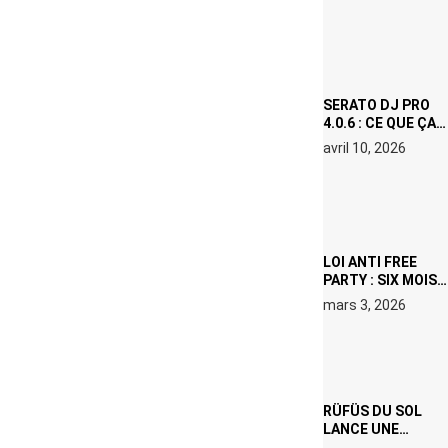
(NETFLIX) : AVICII,
OU LE DOUBLE
VISAGE D’UNE
ICÔNE
SURCHAUFFÉE
SERATO DJ PRO
4.0.6 : CE QUE ÇA
CHANGE, MÊME SI
avril 10, 2026
VOUS N’ÊTES NI
DJ NI
PRODUCTEUR·ICE
LOI ANTI FREE
PARTY : SIX MOIS
DE PRISON ET 5
mars 3, 2026
000 € D’AMENDE
PROPOSÉS LE 9
AVRIL
RÜFÜS DU SOL
LANCE UNE
RÉSIDENCE DJ