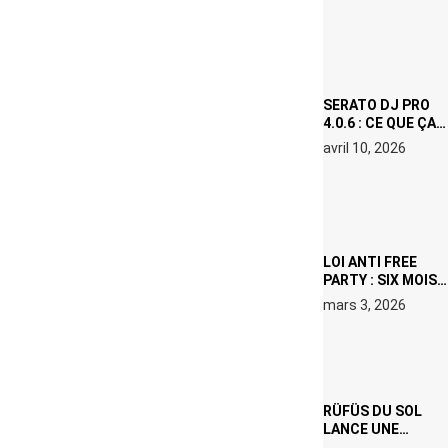
(NETFLIX) : AVICII,
OU LE DOUBLE
VISAGE D’UNE
ICÔNE
SURCHAUFFÉE
SERATO DJ PRO
4.0.6 : CE QUE ÇA
CHANGE, MÊME SI
avril 10, 2026
VOUS N’ÊTES NI
DJ NI
PRODUCTEUR·ICE
LOI ANTI FREE
PARTY : SIX MOIS
DE PRISON ET 5
mars 3, 2026
000 € D’AMENDE
PROPOSÉS LE 9
AVRIL
RÜFÜS DU SOL
LANCE UNE
RÉSIDENCE DJ