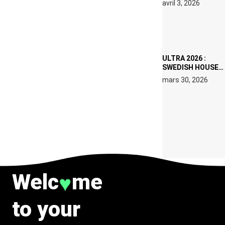
avril 3, 2026
SET DE QUATRE
DATES À PACHA
IBIZA EN JUILLET
2026
ULTRA 2026 :
SWEDISH HOUSE
MAFIA RETROUVE
mars 30, 2026
ERIC PRYDZ DANS
UN MOMENT
CHARGÉ DE
SYMBOLE
Welc
me
♥
to your