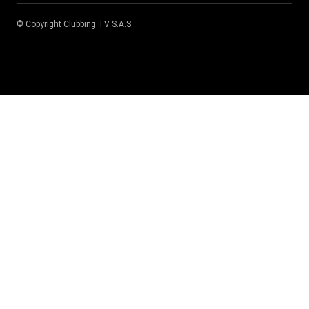
© Copyright
Clubbing TV S.A.S
.