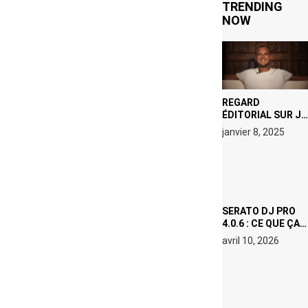
TRENDING
NOW
REGARD
ÉDITORIAL SUR JE
M’APPELLE TIM
janvier 8, 2025
(NETFLIX) : AVICII,
OU LE DOUBLE
VISAGE D’UNE
ICÔNE
SURCHAUFFÉE
SERATO DJ PRO
4.0.6 : CE QUE ÇA
CHANGE, MÊME SI
avril 10, 2026
VOUS N’ÊTES NI
DJ NI
PRODUCTEUR·ICE