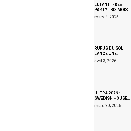
LOI ANTI FREE
PARTY : SIX MOIS
DE PRISON ET 5
mars 3, 2026
000 € D’AMENDE
PROPOSÉS LE 9
AVRIL
RÜFÜS DU SOL
LANCE UNE
RÉSIDENCE DJ
avril 3, 2026
SET DE QUATRE
DATES À PACHA
IBIZA EN JUILLET
2026
ULTRA 2026 :
SWEDISH HOUSE
MAFIA RETROUVE
mars 30, 2026
ERIC PRYDZ DANS
UN MOMENT
CHARGÉ DE
SYMBOLE