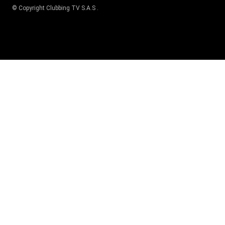
© Copyright
Clubbing TV S.A.S
.