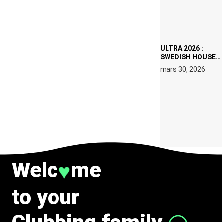
DATES À PACHA
IBIZA EN JUILLET
2026
ULTRA 2026 :
SWEDISH HOUSE
MAFIA RETROUVE
mars 30, 2026
ERIC PRYDZ DANS
UN MOMENT
CHARGÉ DE
SYMBOLE
Welc
me
♥
to your