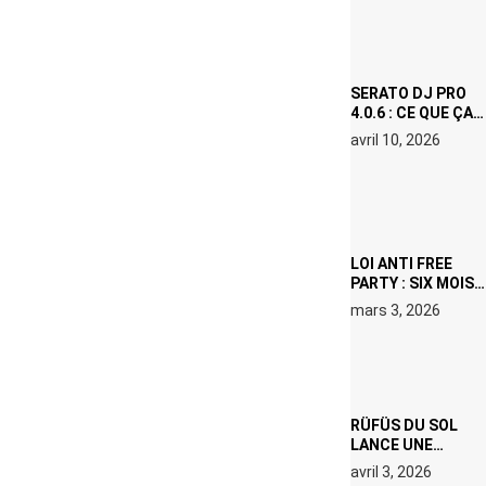
OU LE DOUBLE
VISAGE D’UNE
ICÔNE
SURCHAUFFÉE
SERATO DJ PRO
4.0.6 : CE QUE ÇA
CHANGE, MÊME SI
avril 10, 2026
VOUS N’ÊTES NI
DJ NI
PRODUCTEUR·ICE
LOI ANTI FREE
PARTY : SIX MOIS
DE PRISON ET 5
mars 3, 2026
000 € D’AMENDE
PROPOSÉS LE 9
AVRIL
RÜFÜS DU SOL
LANCE UNE
RÉSIDENCE DJ
avril 3, 2026
SET DE QUATRE