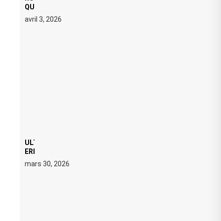
QUATRE DATES À PACHA IBIZA EN JUILLET 2026
avril 3, 2026
ULTRA 2026 : SWEDISH HOUSE MAFIA RETROUVE
ERIC PRYDZ DANS UN MOMENT CHARGÉ DE
SYMBOLE
mars 30, 2026