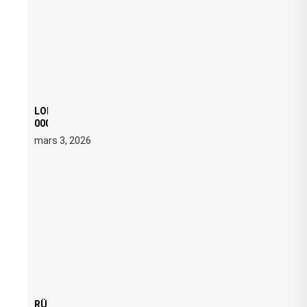
LOI ANTI FREE PARTY : SIX MOIS DE PRISON ET 5
000 € D’AMENDE PROPOSÉS LE 9 AVRIL
mars 3, 2026
RÜFÜS DU SOL LANCE UNE RÉSIDENCE DJ SET DE