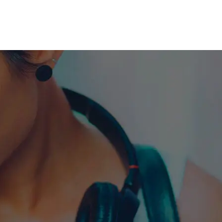
me machine
Live TV
Videos
News
Features
NETWORK