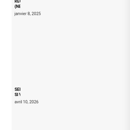
REGARD ÉDITORIAL SUR JE M’APPELLE TIM
(NETFLIX) : AVICII, OU LE DOUBLE VISAGE D’UNE
ICÔNE SURCHAUFFÉE
janvier 8, 2025
SERATO DJ PRO 4.0.6 : CE QUE ÇA CHANGE, MÊME
SI VOUS N’ÊTES NI DJ NI PRODUCTEUR·ICE
avril 10, 2026