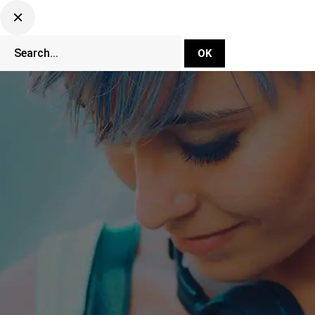
DJ Set Ti
Network
CLUBBING TV 