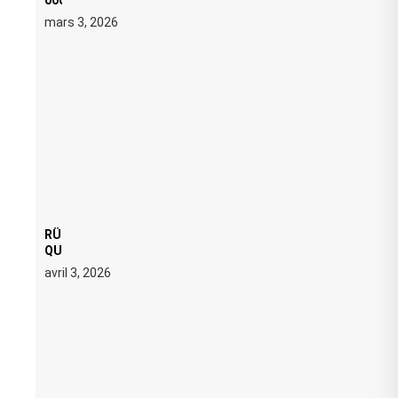
000 € D’AMENDE PROPOSÉS LE 9 AVRIL
mars 3, 2026
RÜFÜS DU SOL LANCE UNE RÉSIDENCE DJ SET DE
QUATRE DATES À PACHA IBIZA EN JUILLET 2026
avril 3, 2026