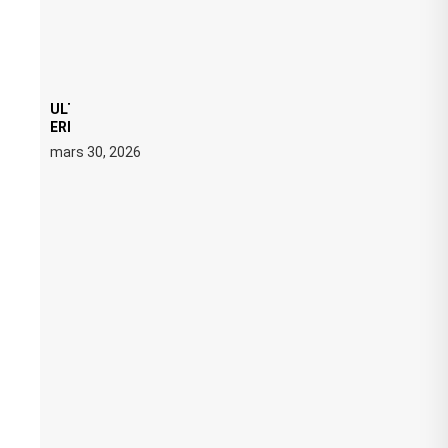
ULTRA 2026 : SWEDISH HOUSE MAFIA RETROUVE
ERIC PRYDZ DANS UN MOMENT CHARGÉ DE
SYMBOLE
mars 30, 2026