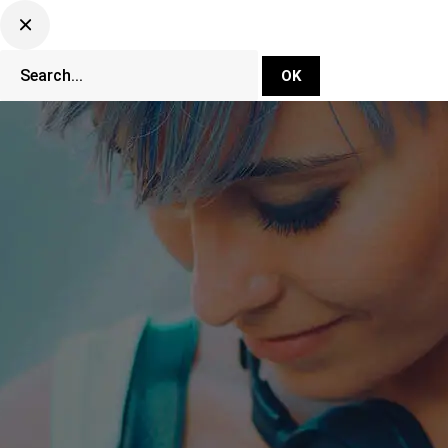
DJ Set Ti
Network
CLUBBING TV 