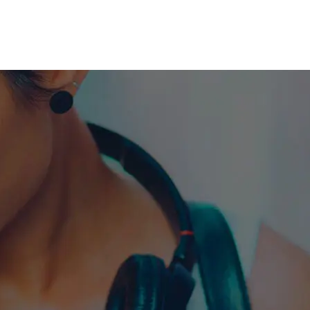
me machine
Live TV
Videos
News
Features
NETWORK