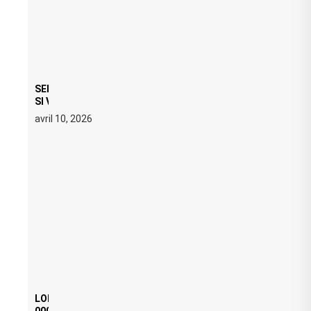
SERATO DJ PRO 4.0.6 : CE QUE ÇA CHANGE, MÊME
SI VOUS N’ÊTES NI DJ NI PRODUCTEUR·ICE
avril 10, 2026
LOI ANTI FREE PARTY : SIX MOIS DE PRISON ET 5