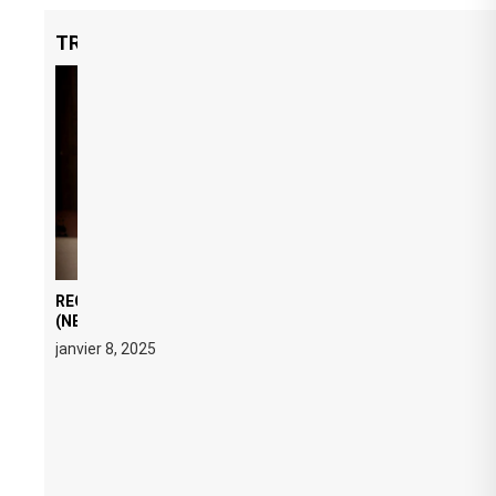
TRENDING NOW
REGARD ÉDITORIAL SUR JE M’APPELLE TIM
(NETFLIX) : AVICII, OU LE DOUBLE VISAGE D’UNE
ICÔNE SURCHAUFFÉE
janvier 8, 2025