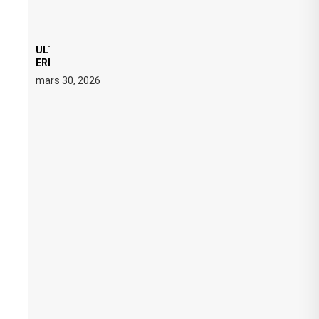
ULTRA 2026 : SWEDISH HOUSE MAFIA RETROUVE
ERIC PRYDZ DANS UN MOMENT CHARGÉ DE
SYMBOLE
mars 30, 2026