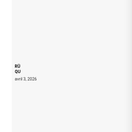
RÜFÜS DU SOL LANCE UNE RÉSIDENCE DJ SET DE
QUATRE DATES À PACHA IBIZA EN JUILLET 2026
avril 3, 2026