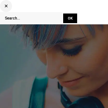
DJ Set Ti
Network
CLUBBING TV 