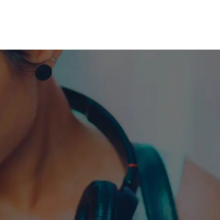
me machine
Live TV
Videos
News
Features
NETWORK