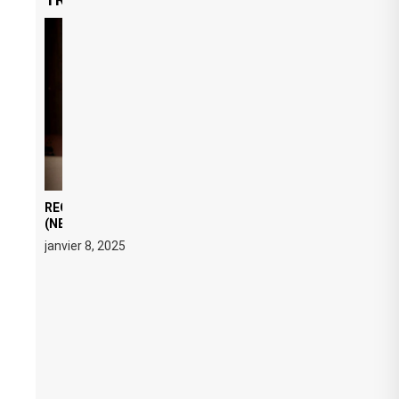
REGARD ÉDITORIAL SUR JE M’APPELLE TIM
(NETFLIX) : AVICII, OU LE DOUBLE VISAGE D’UNE
ICÔNE SURCHAUFFÉE
janvier 8, 2025