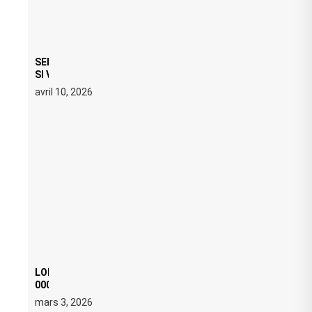
SERATO DJ PRO 4.0.6 : CE QUE ÇA CHANGE, MÊME
SI VOUS N’ÊTES NI DJ NI PRODUCTEUR·ICE
avril 10, 2026
LOI ANTI FREE PARTY : SIX MOIS DE PRISON ET 5
000 € D’AMENDE PROPOSÉS LE 9 AVRIL
mars 3, 2026