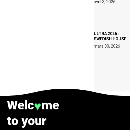
avril 3, 2026
SET DE QUATRE
DATES À PACHA
IBIZA EN JUILLET
2026
ULTRA 2026 :
SWEDISH HOUSE
MAFIA RETROUVE
mars 30, 2026
ERIC PRYDZ DANS
UN MOMENT
CHARGÉ DE
SYMBOLE
Welc
me
♥
to your