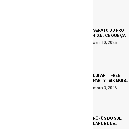
(NETFLIX) : AVICII,
OU LE DOUBLE
VISAGE D’UNE
ICÔNE
SURCHAUFFÉE
SERATO DJ PRO
4.0.6 : CE QUE ÇA
CHANGE, MÊME SI
avril 10, 2026
VOUS N’ÊTES NI
DJ NI
PRODUCTEUR·ICE
LOI ANTI FREE
PARTY : SIX MOIS
DE PRISON ET 5
mars 3, 2026
000 € D’AMENDE
PROPOSÉS LE 9
AVRIL
RÜFÜS DU SOL
LANCE UNE
RÉSIDENCE DJ