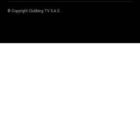
© Copyright
Clubbing TV S.A.S
.