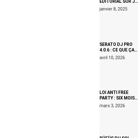
ÉDITORIAL SUR JE
M’APPELLE TIM
janvier 8, 2025
(NETFLIX) : AVICII,
OU LE DOUBLE
VISAGE D’UNE
ICÔNE
SURCHAUFFÉE
SERATO DJ PRO
4.0.6 : CE QUE ÇA
CHANGE, MÊME SI
avril 10, 2026
VOUS N’ÊTES NI
DJ NI
PRODUCTEUR·ICE
LOI ANTI FREE
PARTY : SIX MOIS
DE PRISON ET 5
mars 3, 2026
000 € D’AMENDE
PROPOSÉS LE 9
AVRIL