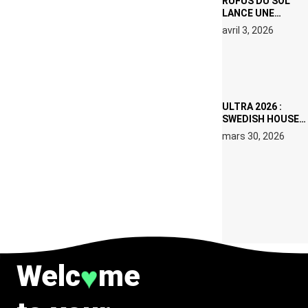
RÜFÜS DU SOL
LANCE UNE
RÉSIDENCE DJ
avril 3, 2026
SET DE QUATRE
DATES À PACHA
IBIZA EN JUILLET
2026
ULTRA 2026 :
SWEDISH HOUSE
MAFIA RETROUVE
mars 30, 2026
ERIC PRYDZ DANS
UN MOMENT
CHARGÉ DE
SYMBOLE
Welc
me
♥