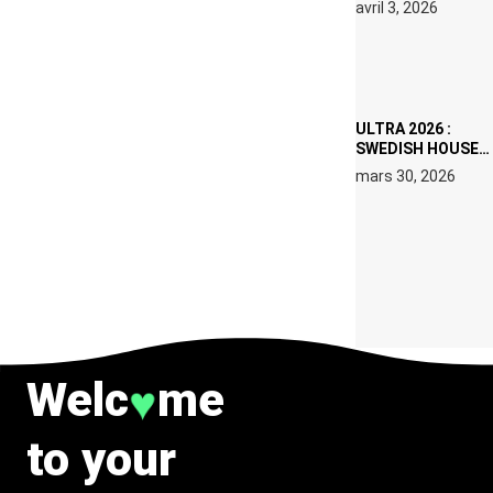
avril 3, 2026
SET DE QUATRE
DATES À PACHA
IBIZA EN JUILLET
2026
ULTRA 2026 :
SWEDISH HOUSE
MAFIA RETROUVE
mars 30, 2026
ERIC PRYDZ DANS
UN MOMENT
CHARGÉ DE
SYMBOLE
Welc
me
♥
to your