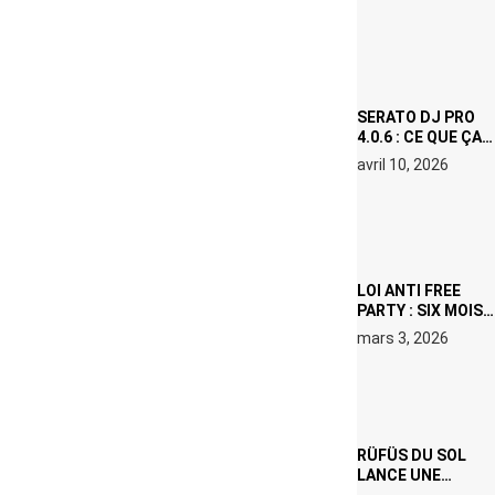
(NETFLIX) : AVICII,
OU LE DOUBLE
VISAGE D’UNE
ICÔNE
SURCHAUFFÉE
SERATO DJ PRO
4.0.6 : CE QUE ÇA
CHANGE, MÊME SI
avril 10, 2026
VOUS N’ÊTES NI
DJ NI
PRODUCTEUR·ICE
LOI ANTI FREE
PARTY : SIX MOIS
DE PRISON ET 5
mars 3, 2026
000 € D’AMENDE
PROPOSÉS LE 9
AVRIL
RÜFÜS DU SOL
LANCE UNE
RÉSIDENCE DJ