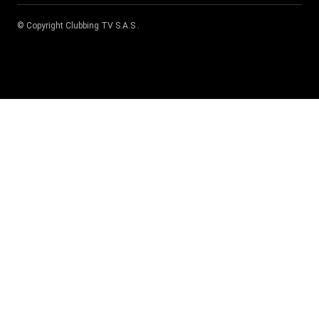
© Copyright
Clubbing TV S.A.S
.