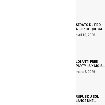
(NETFLIX) : AVICII,
OU LE DOUBLE
VISAGE D’UNE
ICÔNE
SURCHAUFFÉE
SERATO DJ PRO
4.0.6 : CE QUE ÇA
CHANGE, MÊME SI
avril 10, 2026
VOUS N’ÊTES NI
DJ NI
PRODUCTEUR·ICE
LOI ANTI FREE
PARTY : SIX MOIS
DE PRISON ET 5
mars 3, 2026
000 € D’AMENDE
PROPOSÉS LE 9
AVRIL
RÜFÜS DU SOL
LANCE UNE
RÉSIDENCE DJ