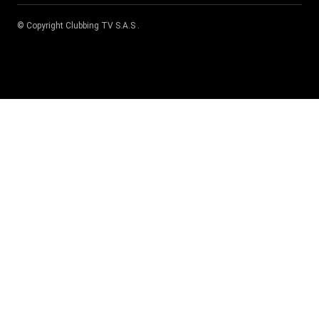
© Copyright
Clubbing TV S.A.S
.