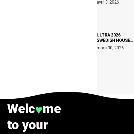
avril 3, 2026
SET DE QUATRE
DATES À PACHA
IBIZA EN JUILLET
2026
ULTRA 2026 :
SWEDISH HOUSE
MAFIA RETROUVE
mars 30, 2026
ERIC PRYDZ DANS
UN MOMENT
CHARGÉ DE
SYMBOLE
Welc
me
♥
to your