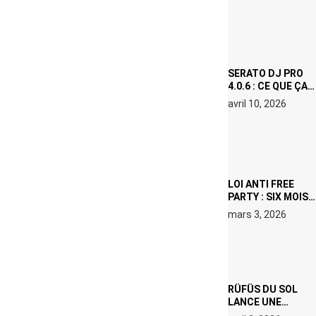
(NETFLIX) : AVICII,
OU LE DOUBLE
VISAGE D’UNE
ICÔNE
SURCHAUFFÉE
SERATO DJ PRO
4.0.6 : CE QUE ÇA
CHANGE, MÊME SI
avril 10, 2026
VOUS N’ÊTES NI
DJ NI
PRODUCTEUR·ICE
LOI ANTI FREE
PARTY : SIX MOIS
DE PRISON ET 5
mars 3, 2026
000 € D’AMENDE
PROPOSÉS LE 9
AVRIL
RÜFÜS DU SOL
LANCE UNE
RÉSIDENCE DJ