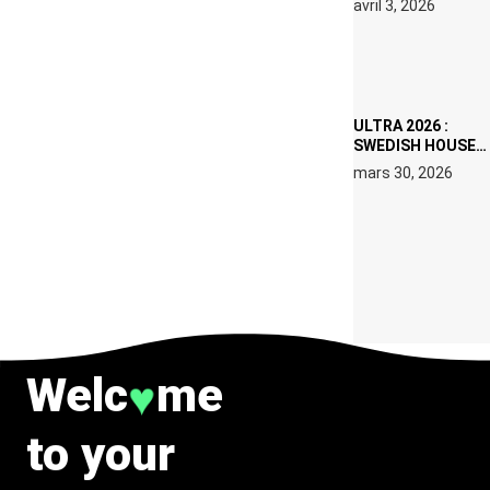
avril 3, 2026
SET DE QUATRE
DATES À PACHA
IBIZA EN JUILLET
2026
ULTRA 2026 :
SWEDISH HOUSE
MAFIA RETROUVE
mars 30, 2026
ERIC PRYDZ DANS
UN MOMENT
CHARGÉ DE
SYMBOLE
Welc
me
♥
to your