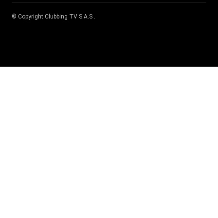
© Copyright
Clubbing TV S.A.S
.