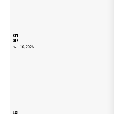
SERATO DJ PRO 4.0.6 : CE QUE ÇA CHANGE, MÊME
SI VOUS N’ÊTES NI DJ NI PRODUCTEUR·ICE
avril 10, 2026
LOI ANTI FREE PARTY : SIX MOIS DE PRISON ET 5