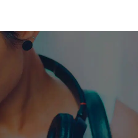
me machine
Live TV
Videos
News
Features
NETWORK