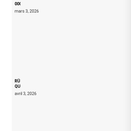
000 € D’AMENDE PROPOSÉS LE 9 AVRIL
mars 3, 2026
RÜFÜS DU SOL LANCE UNE RÉSIDENCE DJ SET DE
QUATRE DATES À PACHA IBIZA EN JUILLET 2026
avril 3, 2026