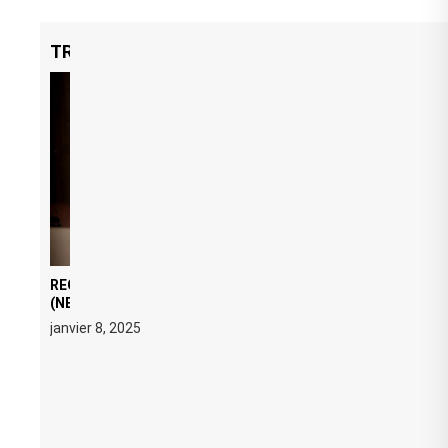
TRENDING NOW
REGARD ÉDITORIAL SUR JE M’APPELLE TIM
(NETFLIX) : AVICII, OU LE DOUBLE VISAGE D’UNE
ICÔNE SURCHAUFFÉE
janvier 8, 2025