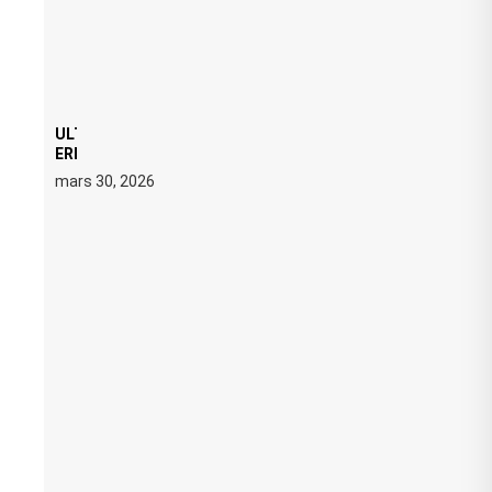
ULTRA 2026 : SWEDISH HOUSE MAFIA RETROUVE
ERIC PRYDZ DANS UN MOMENT CHARGÉ DE
SYMBOLE
mars 30, 2026