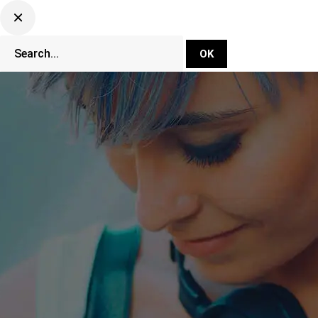
DJ Set Ti
Network
CLUBBING TV 