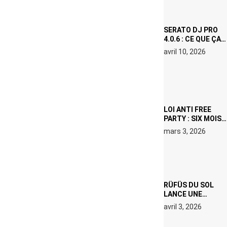
ICÔNE
SURCHAUFFÉE
SERATO DJ PRO
4.0.6 : CE QUE ÇA
CHANGE, MÊME SI
avril 10, 2026
VOUS N’ÊTES NI
DJ NI
PRODUCTEUR·ICE
LOI ANTI FREE
PARTY : SIX MOIS
DE PRISON ET 5
mars 3, 2026
000 € D’AMENDE
PROPOSÉS LE 9
AVRIL
RÜFÜS DU SOL
LANCE UNE
RÉSIDENCE DJ
avril 3, 2026
SET DE QUATRE
DATES À PACHA