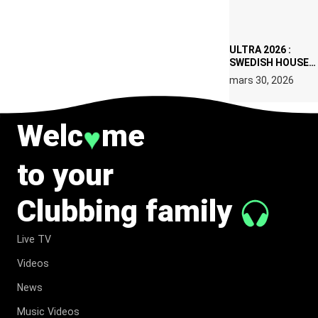
IBIZA EN JUILLET
2026
ULTRA 2026 :
SWEDISH HOUSE
MAFIA RETROUVE
mars 30, 2026
ERIC PRYDZ DANS
UN MOMENT
CHARGÉ DE
Welc
me
♥
SYMBOLE
to your
Clubbing family
Live TV
Videos
News
Music Videos