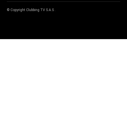
© Copyright
Clubbing TV S.A.S
.