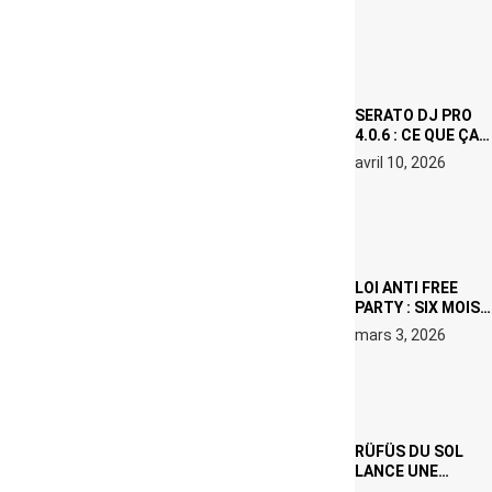
(NETFLIX) : AVICII,
OU LE DOUBLE
VISAGE D’UNE
ICÔNE
SURCHAUFFÉE
SERATO DJ PRO
4.0.6 : CE QUE ÇA
CHANGE, MÊME SI
avril 10, 2026
VOUS N’ÊTES NI
DJ NI
PRODUCTEUR·ICE
LOI ANTI FREE
PARTY : SIX MOIS
DE PRISON ET 5
mars 3, 2026
000 € D’AMENDE
PROPOSÉS LE 9
AVRIL
RÜFÜS DU SOL
LANCE UNE
RÉSIDENCE DJ