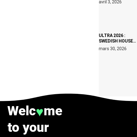
avril 3, 2026
SET DE QUATRE
DATES À PACHA
IBIZA EN JUILLET
2026
ULTRA 2026 :
SWEDISH HOUSE
MAFIA RETROUVE
mars 30, 2026
ERIC PRYDZ DANS
UN MOMENT
CHARGÉ DE
SYMBOLE
Welc
me
♥
to your