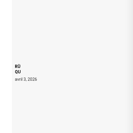
RÜFÜS DU SOL LANCE UNE RÉSIDENCE DJ SET DE
QUATRE DATES À PACHA IBIZA EN JUILLET 2026
avril 3, 2026