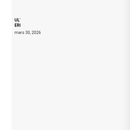
ULTRA 2026 : SWEDISH HOUSE MAFIA RETROUVE
ERIC PRYDZ DANS UN MOMENT CHARGÉ DE
SYMBOLE
mars 30, 2026