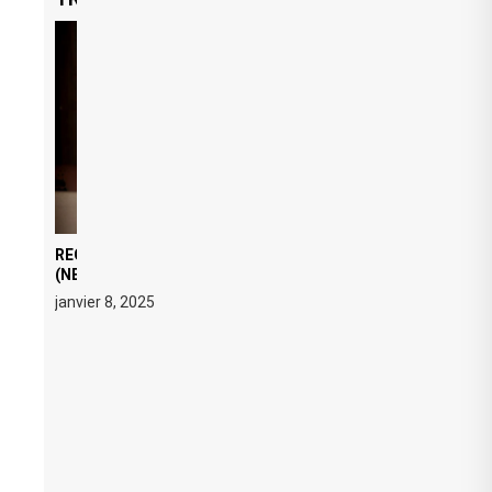
REGARD ÉDITORIAL SUR JE M’APPELLE TIM
(NETFLIX) : AVICII, OU LE DOUBLE VISAGE D’UNE
ICÔNE SURCHAUFFÉE
janvier 8, 2025