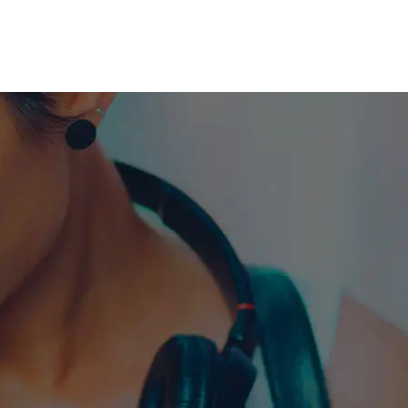
me machine
Live TV
Videos
News
Features
NETWORK