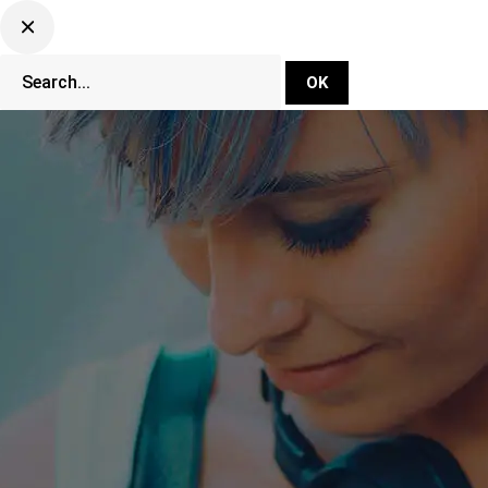
DJ Set Ti
Network
CLUBBING TV 