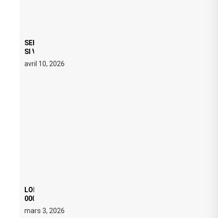
SERATO DJ PRO 4.0.6 : CE QUE ÇA CHANGE, MÊME
SI VOUS N’ÊTES NI DJ NI PRODUCTEUR·ICE
avril 10, 2026
LOI ANTI FREE PARTY : SIX MOIS DE PRISON ET 5
000 € D’AMENDE PROPOSÉS LE 9 AVRIL
mars 3, 2026