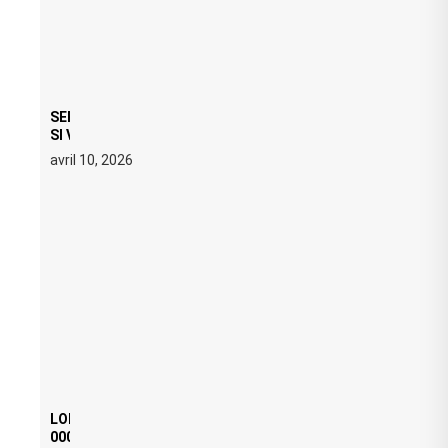
SERATO DJ PRO 4.0.6 : CE QUE ÇA CHANGE, MÊME
SI VOUS N’ÊTES NI DJ NI PRODUCTEUR·ICE
avril 10, 2026
LOI ANTI FREE PARTY : SIX MOIS DE PRISON ET 5
000 € D’AMENDE PROPOSÉS LE 9 AVRIL