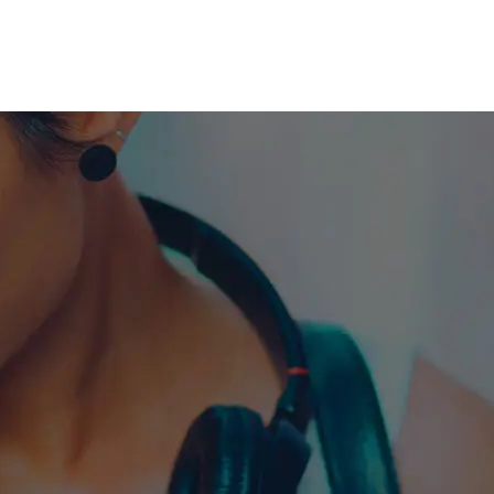
me machine
Live TV
Videos
News
Features
NETWORK