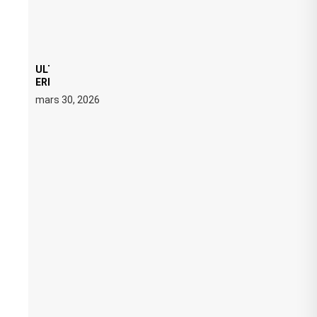
ULTRA 2026 : SWEDISH HOUSE MAFIA RETROUVE
ERIC PRYDZ DANS UN MOMENT CHARGÉ DE
SYMBOLE
mars 30, 2026