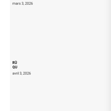
mars 3, 2026
RÜFÜS DU SOL LANCE UNE RÉSIDENCE DJ SET DE
QUATRE DATES À PACHA IBIZA EN JUILLET 2026
avril 3, 2026