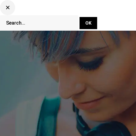
DJ Set Ti
Network
CLUBBING TV 