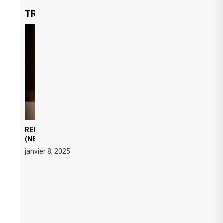
TRENDING NOW
REGARD ÉDITORIAL SUR JE M’APPELLE TIM
(NETFLIX) : AVICII, OU LE DOUBLE VISAGE D’UNE
ICÔNE SURCHAUFFÉE
janvier 8, 2025