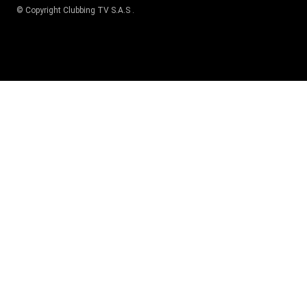
© Copyright
Clubbing TV S.A.S
.