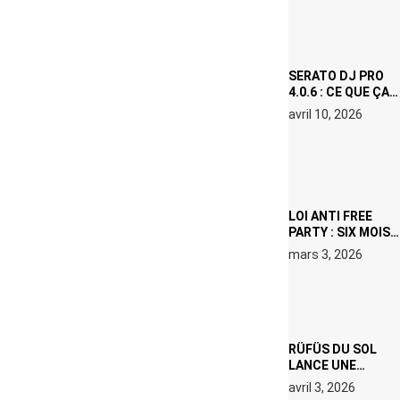
VISAGE D’UNE
ICÔNE
SURCHAUFFÉE
SERATO DJ PRO
4.0.6 : CE QUE ÇA
CHANGE, MÊME SI
avril 10, 2026
VOUS N’ÊTES NI
DJ NI
PRODUCTEUR·ICE
LOI ANTI FREE
PARTY : SIX MOIS
DE PRISON ET 5
mars 3, 2026
000 € D’AMENDE
PROPOSÉS LE 9
AVRIL
RÜFÜS DU SOL
LANCE UNE
RÉSIDENCE DJ
avril 3, 2026
SET DE QUATRE