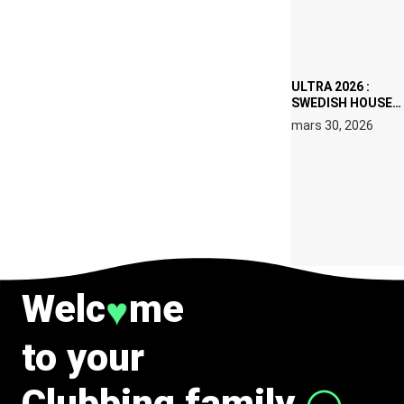
DATES À PACHA
IBIZA EN JUILLET
2026
ULTRA 2026 :
SWEDISH HOUSE
MAFIA RETROUVE
mars 30, 2026
ERIC PRYDZ DANS
UN MOMENT
CHARGÉ DE
SYMBOLE
Welc
me
♥
to your
Clubbing family