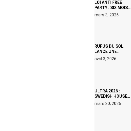
LOI ANTI FREE
PARTY : SIX MOIS
DE PRISON ET 5
mars 3, 2026
000 € D’AMENDE
PROPOSÉS LE 9
AVRIL
RÜFÜS DU SOL
LANCE UNE
RÉSIDENCE DJ
avril 3, 2026
SET DE QUATRE
DATES À PACHA
IBIZA EN JUILLET
2026
ULTRA 2026 :
SWEDISH HOUSE
MAFIA RETROUVE
mars 30, 2026
ERIC PRYDZ DANS
UN MOMENT
CHARGÉ DE
SYMBOLE