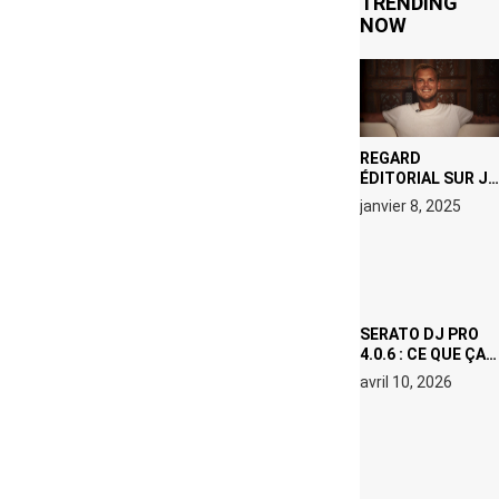
TRENDING
NOW
REGARD
ÉDITORIAL SUR JE
M’APPELLE TIM
janvier 8, 2025
(NETFLIX) : AVICII,
OU LE DOUBLE
VISAGE D’UNE
ICÔNE
SURCHAUFFÉE
SERATO DJ PRO
4.0.6 : CE QUE ÇA
CHANGE, MÊME SI
avril 10, 2026
VOUS N’ÊTES NI
DJ NI
PRODUCTEUR·ICE