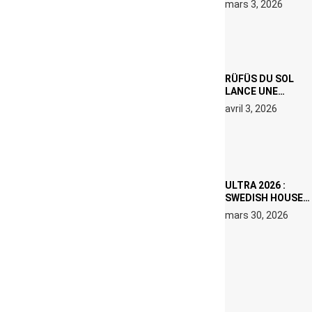
mars 3, 2026
000 € D’AMENDE
PROPOSÉS LE 9
AVRIL
RÜFÜS DU SOL
LANCE UNE
RÉSIDENCE DJ
avril 3, 2026
SET DE QUATRE
DATES À PACHA
IBIZA EN JUILLET
2026
ULTRA 2026 :
SWEDISH HOUSE
MAFIA RETROUVE
mars 30, 2026
ERIC PRYDZ DANS
UN MOMENT
CHARGÉ DE
SYMBOLE