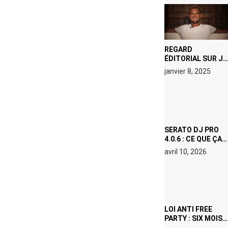
REGARD
ÉDITORIAL SUR JE
M’APPELLE TIM
janvier 8, 2025
(NETFLIX) : AVICII,
OU LE DOUBLE
VISAGE D’UNE
ICÔNE
SURCHAUFFÉE
SERATO DJ PRO
4.0.6 : CE QUE ÇA
CHANGE, MÊME SI
avril 10, 2026
VOUS N’ÊTES NI
DJ NI
PRODUCTEUR·ICE
LOI ANTI FREE
PARTY : SIX MOIS
DE PRISON ET 5