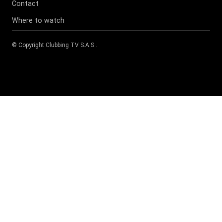
Contact
Where to watch
© Copyright
Clubbing TV S.A.S
.