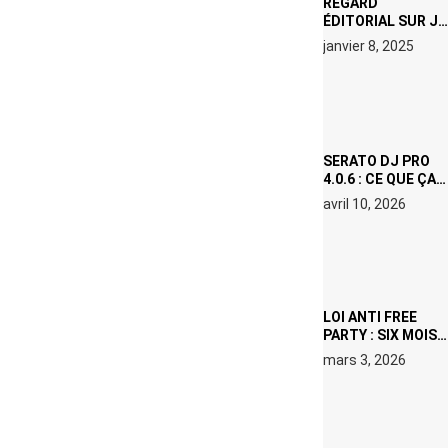
REGARD
ÉDITORIAL SUR JE
M’APPELLE TIM
janvier 8, 2025
(NETFLIX) : AVICII,
OU LE DOUBLE
VISAGE D’UNE
ICÔNE
SURCHAUFFÉE
SERATO DJ PRO
4.0.6 : CE QUE ÇA
CHANGE, MÊME SI
avril 10, 2026
VOUS N’ÊTES NI
DJ NI
PRODUCTEUR·ICE
LOI ANTI FREE
PARTY : SIX MOIS
DE PRISON ET 5
mars 3, 2026
000 € D’AMENDE
PROPOSÉS LE 9
AVRIL