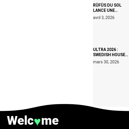
RÜFÜS DU SOL
LANCE UNE
RÉSIDENCE DJ
avril 3, 2026
SET DE QUATRE
DATES À PACHA
IBIZA EN JUILLET
2026
ULTRA 2026 :
SWEDISH HOUSE
MAFIA RETROUVE
mars 30, 2026
ERIC PRYDZ DANS
UN MOMENT
CHARGÉ DE
SYMBOLE
Welc
me
♥