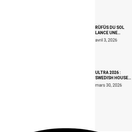
PROPOSÉS LE 9
AVRIL
RÜFÜS DU SOL
LANCE UNE
RÉSIDENCE DJ
avril 3, 2026
SET DE QUATRE
DATES À PACHA
IBIZA EN JUILLET
2026
ULTRA 2026 :
SWEDISH HOUSE
MAFIA RETROUVE
mars 30, 2026
ERIC PRYDZ DANS
UN MOMENT
CHARGÉ DE
SYMBOLE