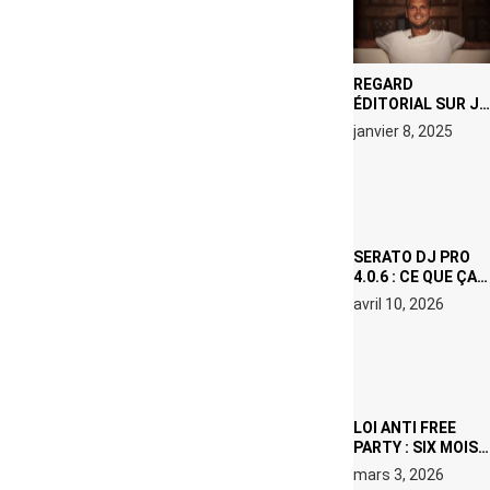
REGARD
ÉDITORIAL SUR JE
M’APPELLE TIM
janvier 8, 2025
(NETFLIX) : AVICII,
OU LE DOUBLE
VISAGE D’UNE
ICÔNE
SURCHAUFFÉE
SERATO DJ PRO
4.0.6 : CE QUE ÇA
CHANGE, MÊME SI
avril 10, 2026
VOUS N’ÊTES NI
DJ NI
PRODUCTEUR·ICE
LOI ANTI FREE
PARTY : SIX MOIS
DE PRISON ET 5
mars 3, 2026
000 € D’AMENDE