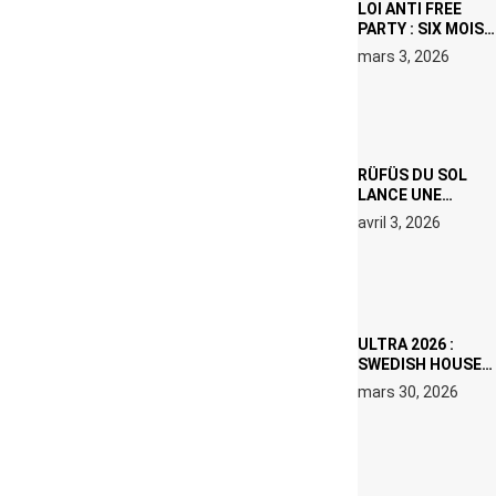
LOI ANTI FREE
PARTY : SIX MOIS
DE PRISON ET 5
mars 3, 2026
000 € D’AMENDE
PROPOSÉS LE 9
AVRIL
RÜFÜS DU SOL
LANCE UNE
RÉSIDENCE DJ
avril 3, 2026
SET DE QUATRE
DATES À PACHA
IBIZA EN JUILLET
2026
ULTRA 2026 :
SWEDISH HOUSE
MAFIA RETROUVE
mars 30, 2026
ERIC PRYDZ DANS
UN MOMENT
CHARGÉ DE
SYMBOLE