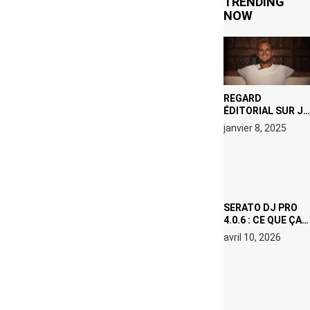
TRENDING
NOW
REGARD
ÉDITORIAL SUR JE
M’APPELLE TIM
janvier 8, 2025
(NETFLIX) : AVICII,
OU LE DOUBLE
VISAGE D’UNE
ICÔNE
SURCHAUFFÉE
SERATO DJ PRO
4.0.6 : CE QUE ÇA
CHANGE, MÊME SI
avril 10, 2026
VOUS N’ÊTES NI
DJ NI
PRODUCTEUR·ICE