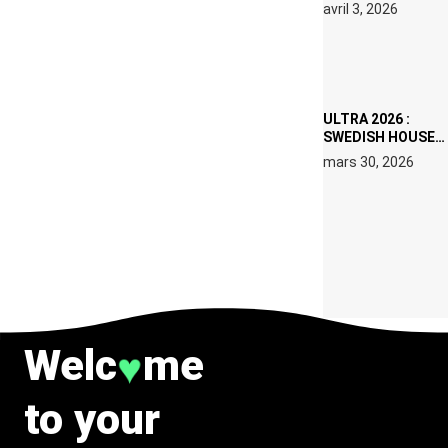
RÉSIDENCE DJ
avril 3, 2026
SET DE QUATRE
DATES À PACHA
IBIZA EN JUILLET
2026
ULTRA 2026 :
SWEDISH HOUSE
MAFIA RETROUVE
mars 30, 2026
ERIC PRYDZ DANS
UN MOMENT
CHARGÉ DE
SYMBOLE
Welc
me
♥
to your