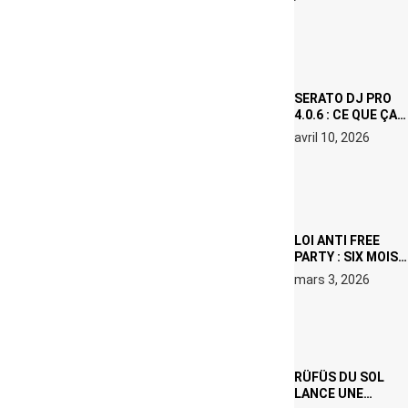
(NETFLIX) : AVICII,
OU LE DOUBLE
VISAGE D’UNE
ICÔNE
SURCHAUFFÉE
SERATO DJ PRO
4.0.6 : CE QUE ÇA
CHANGE, MÊME SI
avril 10, 2026
VOUS N’ÊTES NI
DJ NI
PRODUCTEUR·ICE
LOI ANTI FREE
PARTY : SIX MOIS
DE PRISON ET 5
mars 3, 2026
000 € D’AMENDE
PROPOSÉS LE 9
AVRIL
RÜFÜS DU SOL
LANCE UNE