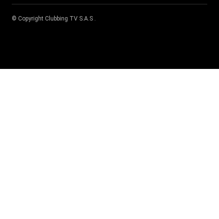
© Copyright
Clubbing TV S.A.S
.