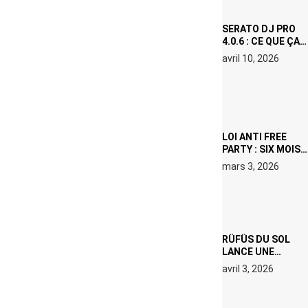
SURCHAUFFÉE
SERATO DJ PRO
4.0.6 : CE QUE ÇA
CHANGE, MÊME SI
avril 10, 2026
VOUS N’ÊTES NI
DJ NI
PRODUCTEUR·ICE
LOI ANTI FREE
PARTY : SIX MOIS
DE PRISON ET 5
mars 3, 2026
000 € D’AMENDE
PROPOSÉS LE 9
AVRIL
RÜFÜS DU SOL
LANCE UNE
RÉSIDENCE DJ
avril 3, 2026
SET DE QUATRE
DATES À PACHA
IBIZA EN JUILLET