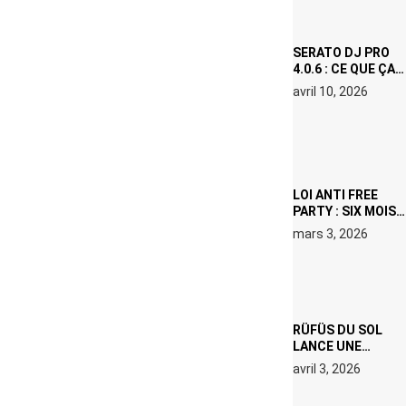
ICÔNE
SURCHAUFFÉE
SERATO DJ PRO
4.0.6 : CE QUE ÇA
CHANGE, MÊME SI
avril 10, 2026
VOUS N’ÊTES NI
DJ NI
PRODUCTEUR·ICE
LOI ANTI FREE
PARTY : SIX MOIS
DE PRISON ET 5
mars 3, 2026
000 € D’AMENDE
PROPOSÉS LE 9
AVRIL
RÜFÜS DU SOL
LANCE UNE
RÉSIDENCE DJ
avril 3, 2026
SET DE QUATRE
DATES À PACHA