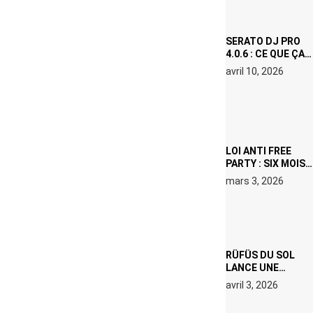
ICÔNE
SURCHAUFFÉE
SERATO DJ PRO
4.0.6 : CE QUE ÇA
CHANGE, MÊME SI
avril 10, 2026
VOUS N’ÊTES NI
DJ NI
PRODUCTEUR·ICE
LOI ANTI FREE
PARTY : SIX MOIS
DE PRISON ET 5
mars 3, 2026
000 € D’AMENDE
PROPOSÉS LE 9
AVRIL
RÜFÜS DU SOL
LANCE UNE
RÉSIDENCE DJ
avril 3, 2026
SET DE QUATRE
DATES À PACHA