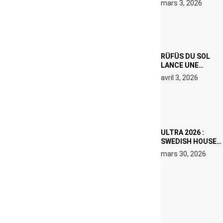
mars 3, 2026
000 € D’AMENDE
PROPOSÉS LE 9
AVRIL
RÜFÜS DU SOL
LANCE UNE
RÉSIDENCE DJ
avril 3, 2026
SET DE QUATRE
DATES À PACHA
IBIZA EN JUILLET
2026
ULTRA 2026 :
SWEDISH HOUSE
MAFIA RETROUVE
mars 30, 2026
ERIC PRYDZ DANS
UN MOMENT
CHARGÉ DE
SYMBOLE