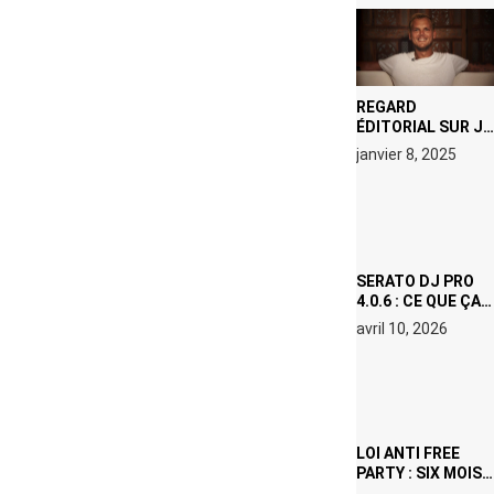
REGARD
ÉDITORIAL SUR JE
M’APPELLE TIM
janvier 8, 2025
(NETFLIX) : AVICII,
OU LE DOUBLE
VISAGE D’UNE
ICÔNE
SURCHAUFFÉE
SERATO DJ PRO
4.0.6 : CE QUE ÇA
CHANGE, MÊME SI
avril 10, 2026
VOUS N’ÊTES NI
DJ NI
PRODUCTEUR·ICE
LOI ANTI FREE
PARTY : SIX MOIS
DE PRISON ET 5