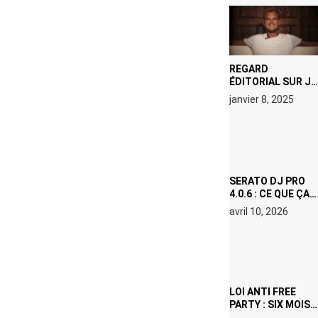
REGARD
ÉDITORIAL SUR JE
M’APPELLE TIM
janvier 8, 2025
(NETFLIX) : AVICII,
OU LE DOUBLE
VISAGE D’UNE
ICÔNE
SURCHAUFFÉE
SERATO DJ PRO
4.0.6 : CE QUE ÇA
CHANGE, MÊME SI
avril 10, 2026
VOUS N’ÊTES NI
DJ NI
PRODUCTEUR·ICE
LOI ANTI FREE
PARTY : SIX MOIS
DE PRISON ET 5