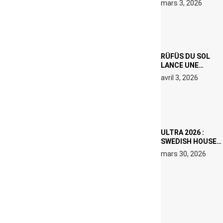
mars 3, 2026
000 € D’AMENDE
PROPOSÉS LE 9
AVRIL
RÜFÜS DU SOL
LANCE UNE
RÉSIDENCE DJ
avril 3, 2026
SET DE QUATRE
DATES À PACHA
IBIZA EN JUILLET
2026
ULTRA 2026 :
SWEDISH HOUSE
MAFIA RETROUVE
mars 30, 2026
ERIC PRYDZ DANS
UN MOMENT
CHARGÉ DE
SYMBOLE