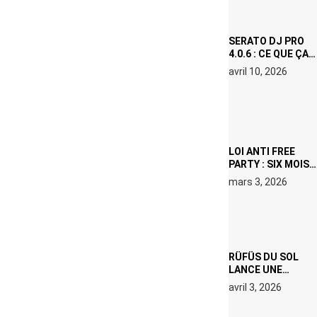
ICÔNE
SURCHAUFFÉE
SERATO DJ PRO
4.0.6 : CE QUE ÇA
CHANGE, MÊME SI
avril 10, 2026
VOUS N’ÊTES NI
DJ NI
PRODUCTEUR·ICE
LOI ANTI FREE
PARTY : SIX MOIS
DE PRISON ET 5
mars 3, 2026
000 € D’AMENDE
PROPOSÉS LE 9
AVRIL
RÜFÜS DU SOL
LANCE UNE
RÉSIDENCE DJ
avril 3, 2026
SET DE QUATRE
DATES À PACHA