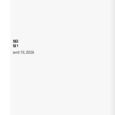
SERATO DJ PRO 4.0.6 : CE QUE ÇA CHANGE, MÊME
SI VOUS N’ÊTES NI DJ NI PRODUCTEUR·ICE
avril 10, 2026