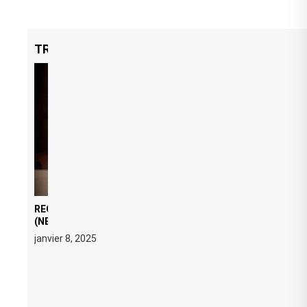
TRENDING NOW
REGARD ÉDITORIAL SUR JE M’APPELLE TIM
(NETFLIX) : AVICII, OU LE DOUBLE VISAGE D’UNE
ICÔNE SURCHAUFFÉE
janvier 8, 2025