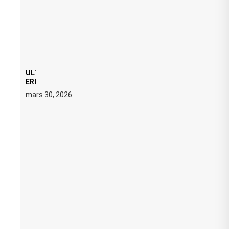
ULTRA 2026 : SWEDISH HOUSE MAFIA RETROUVE
ERIC PRYDZ DANS UN MOMENT CHARGÉ DE
SYMBOLE
mars 30, 2026