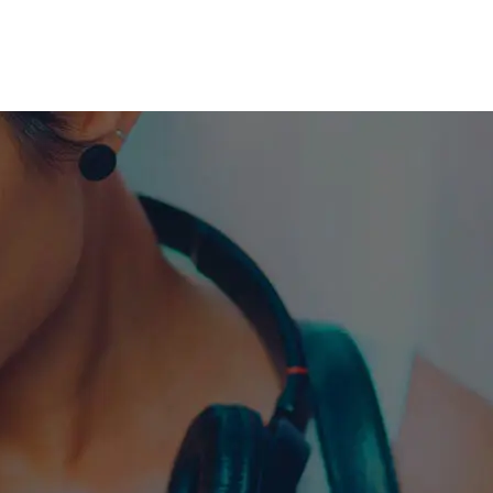
me machine
Live TV
Videos
News
Features
NETWORK