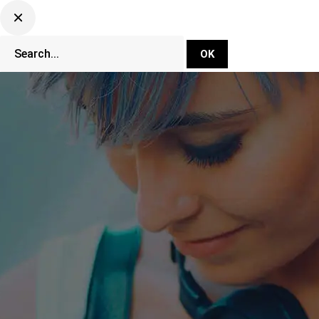
DJ Set Ti
Network
CLUBBING TV 