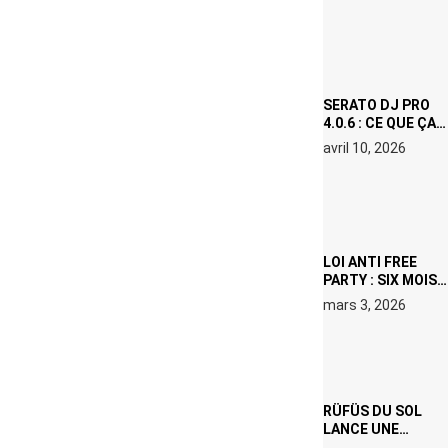
(NETFLIX) : AVICII,
OU LE DOUBLE
VISAGE D’UNE
ICÔNE
SURCHAUFFÉE
SERATO DJ PRO
4.0.6 : CE QUE ÇA
CHANGE, MÊME SI
avril 10, 2026
VOUS N’ÊTES NI
DJ NI
PRODUCTEUR·ICE
LOI ANTI FREE
PARTY : SIX MOIS
DE PRISON ET 5
mars 3, 2026
000 € D’AMENDE
PROPOSÉS LE 9
AVRIL
RÜFÜS DU SOL
LANCE UNE
RÉSIDENCE DJ