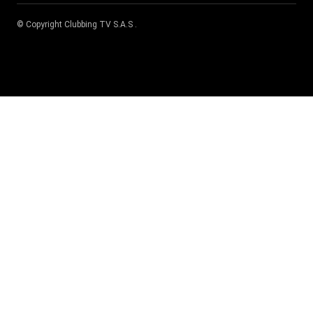
© Copyright
Clubbing TV S.A.S
.