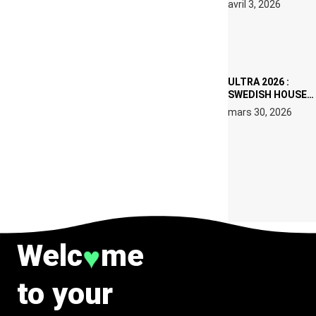
avril 3, 2026
SET DE QUATRE
DATES À PACHA
IBIZA EN JUILLET
2026
ULTRA 2026 :
SWEDISH HOUSE
MAFIA RETROUVE
mars 30, 2026
ERIC PRYDZ DANS
UN MOMENT
CHARGÉ DE
SYMBOLE
Welc
me
♥
to your