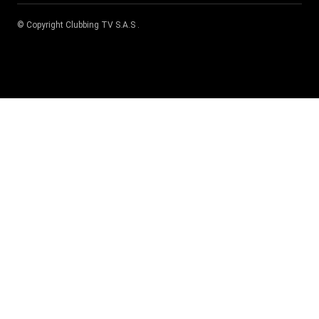
© Copyright
Clubbing TV S.A.S
.