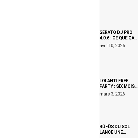
(NETFLIX) : AVICII,
OU LE DOUBLE
VISAGE D’UNE
ICÔNE
SURCHAUFFÉE
SERATO DJ PRO
4.0.6 : CE QUE ÇA
CHANGE, MÊME SI
avril 10, 2026
VOUS N’ÊTES NI
DJ NI
PRODUCTEUR·ICE
LOI ANTI FREE
PARTY : SIX MOIS
DE PRISON ET 5
mars 3, 2026
000 € D’AMENDE
PROPOSÉS LE 9
AVRIL
RÜFÜS DU SOL
LANCE UNE
RÉSIDENCE DJ