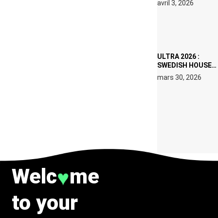
avril 3, 2026
SET DE QUATRE
DATES À PACHA
IBIZA EN JUILLET
2026
ULTRA 2026 :
SWEDISH HOUSE
MAFIA RETROUVE
mars 30, 2026
ERIC PRYDZ DANS
UN MOMENT
CHARGÉ DE
SYMBOLE
Welc
me
♥
to your