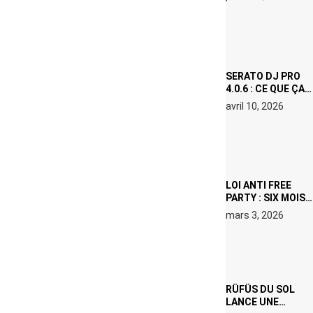
(NETFLIX) : AVICII,
OU LE DOUBLE
VISAGE D’UNE
ICÔNE
SURCHAUFFÉE
SERATO DJ PRO
4.0.6 : CE QUE ÇA
CHANGE, MÊME SI
avril 10, 2026
VOUS N’ÊTES NI
DJ NI
PRODUCTEUR·ICE
LOI ANTI FREE
PARTY : SIX MOIS
DE PRISON ET 5
mars 3, 2026
000 € D’AMENDE
PROPOSÉS LE 9
AVRIL
RÜFÜS DU SOL
LANCE UNE