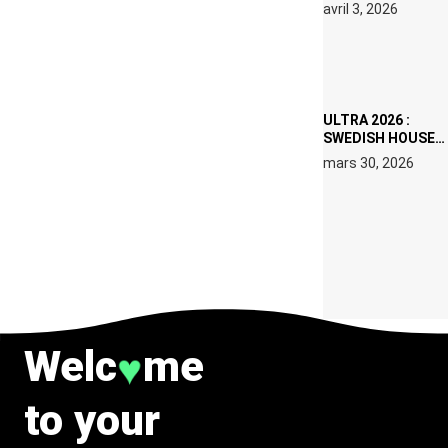
RÉSIDENCE DJ
avril 3, 2026
SET DE QUATRE
DATES À PACHA
IBIZA EN JUILLET
2026
ULTRA 2026 :
SWEDISH HOUSE
MAFIA RETROUVE
mars 30, 2026
ERIC PRYDZ DANS
UN MOMENT
CHARGÉ DE
SYMBOLE
Welc
me
♥
to your