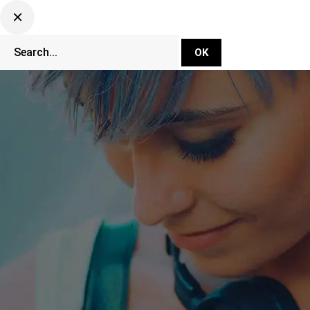
DJ Set Ti
Network
CLUBBING TV 