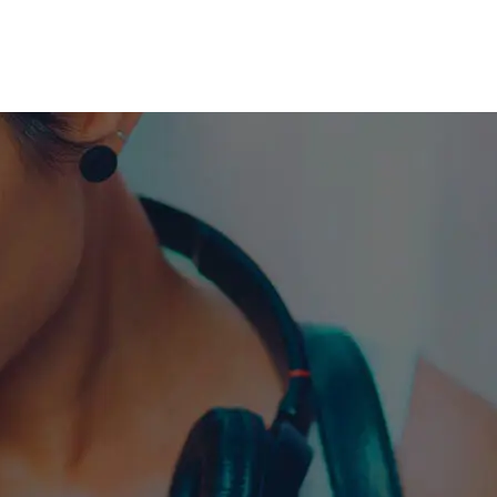
me machine
Live TV
Videos
News
Features
NETWORK