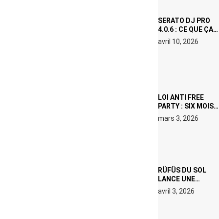
SURCHAUFFÉE
SERATO DJ PRO
4.0.6 : CE QUE ÇA
CHANGE, MÊME SI
avril 10, 2026
VOUS N’ÊTES NI
DJ NI
PRODUCTEUR·ICE
LOI ANTI FREE
PARTY : SIX MOIS
DE PRISON ET 5
mars 3, 2026
000 € D’AMENDE
PROPOSÉS LE 9
AVRIL
RÜFÜS DU SOL
LANCE UNE
RÉSIDENCE DJ
avril 3, 2026
SET DE QUATRE
DATES À PACHA
IBIZA EN JUILLET