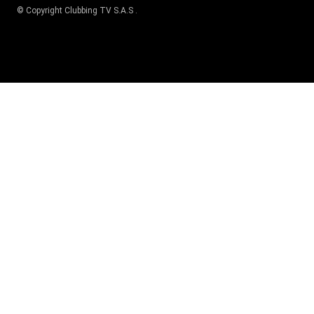
© Copyright
Clubbing TV S.A.S
.