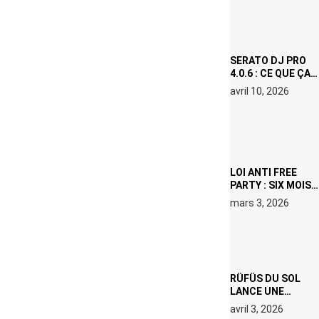
VISAGE D’UNE
ICÔNE
SURCHAUFFÉE
SERATO DJ PRO
4.0.6 : CE QUE ÇA
CHANGE, MÊME SI
avril 10, 2026
VOUS N’ÊTES NI
DJ NI
PRODUCTEUR·ICE
LOI ANTI FREE
PARTY : SIX MOIS
DE PRISON ET 5
mars 3, 2026
000 € D’AMENDE
PROPOSÉS LE 9
AVRIL
RÜFÜS DU SOL
LANCE UNE
RÉSIDENCE DJ
avril 3, 2026
SET DE QUATRE