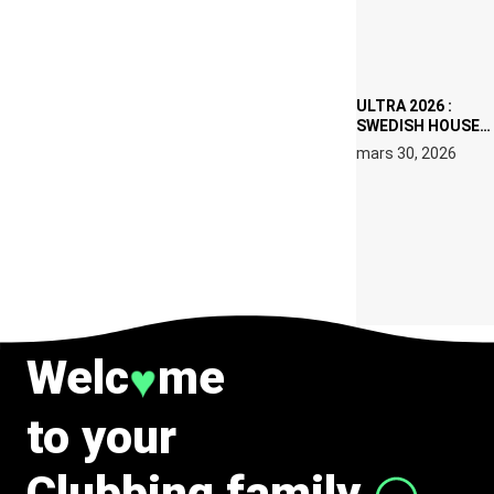
DATES À PACHA
IBIZA EN JUILLET
2026
ULTRA 2026 :
SWEDISH HOUSE
MAFIA RETROUVE
mars 30, 2026
ERIC PRYDZ DANS
UN MOMENT
CHARGÉ DE
SYMBOLE
Welc
me
♥
to your
Clubbing family