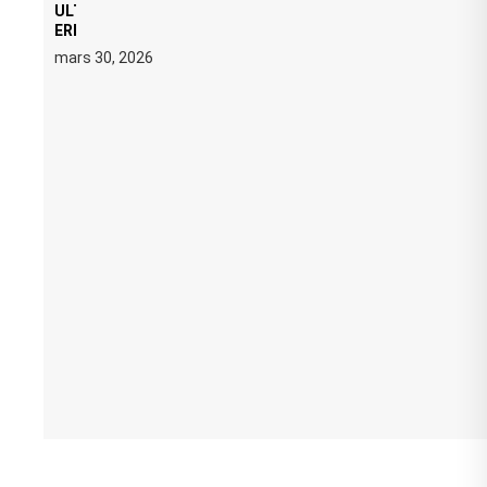
ULTRA 2026 : SWEDISH HOUSE MAFIA RETROUVE
ERIC PRYDZ DANS UN MOMENT CHARGÉ DE
SYMBOLE
mars 30, 2026