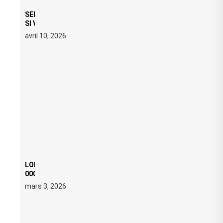
SERATO DJ PRO 4.0.6 : CE QUE ÇA CHANGE, MÊME
SI VOUS N’ÊTES NI DJ NI PRODUCTEUR·ICE
avril 10, 2026
LOI ANTI FREE PARTY : SIX MOIS DE PRISON ET 5
000 € D’AMENDE PROPOSÉS LE 9 AVRIL
mars 3, 2026