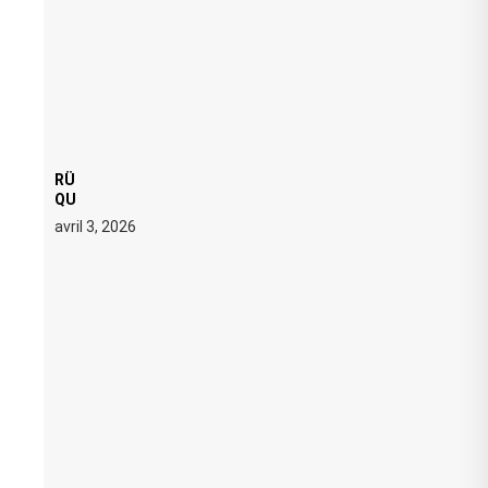
RÜFÜS DU SOL LANCE UNE RÉSIDENCE DJ SET DE
QUATRE DATES À PACHA IBIZA EN JUILLET 2026
avril 3, 2026