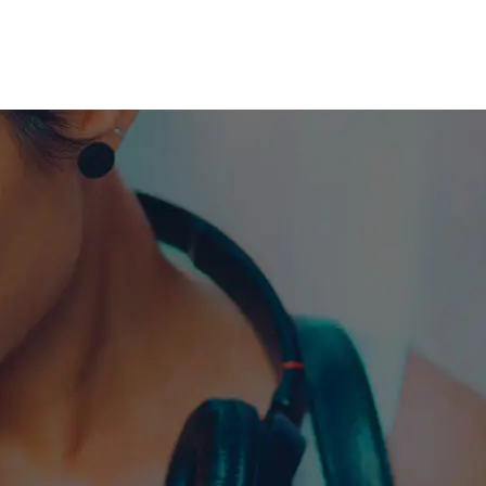
me machine
Live TV
Videos
News
Features
NETWORK