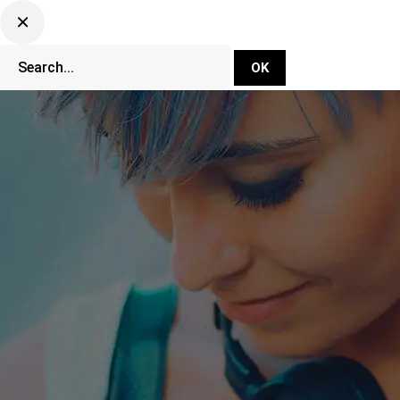
DJ Set Ti
Network
CLUBBING TV 