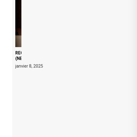
REGARD ÉDITORIAL SUR JE M’APPELLE TIM
(NETFLIX) : AVICII, OU LE DOUBLE VISAGE D’UNE
ICÔNE SURCHAUFFÉE
janvier 8, 2025