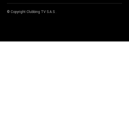
© Copyright
Clubbing TV S.A.S
.