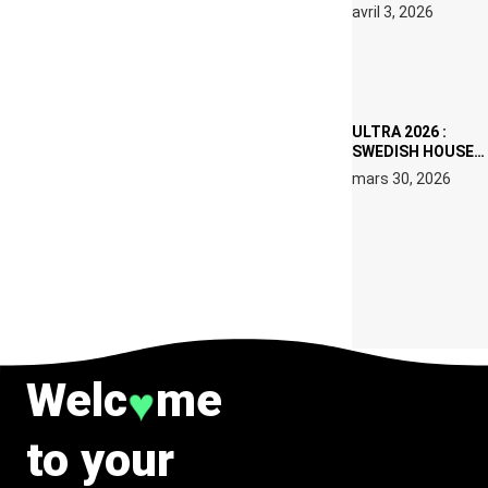
RÉSIDENCE DJ
avril 3, 2026
SET DE QUATRE
DATES À PACHA
IBIZA EN JUILLET
2026
ULTRA 2026 :
SWEDISH HOUSE
MAFIA RETROUVE
mars 30, 2026
ERIC PRYDZ DANS
UN MOMENT
CHARGÉ DE
SYMBOLE
Welc
me
♥
to your