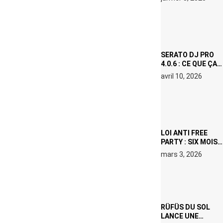
(NETFLIX) : AVICII,
OU LE DOUBLE
VISAGE D’UNE
ICÔNE
SURCHAUFFÉE
SERATO DJ PRO
4.0.6 : CE QUE ÇA
CHANGE, MÊME SI
avril 10, 2026
VOUS N’ÊTES NI
DJ NI
PRODUCTEUR·ICE
LOI ANTI FREE
PARTY : SIX MOIS
DE PRISON ET 5
mars 3, 2026
000 € D’AMENDE
PROPOSÉS LE 9
AVRIL
RÜFÜS DU SOL
LANCE UNE