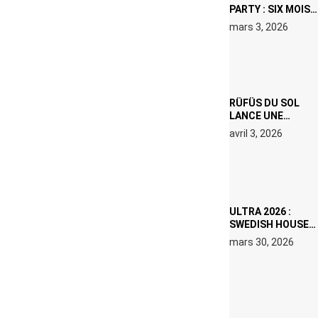
PARTY : SIX MOIS
DE PRISON ET 5
mars 3, 2026
000 € D’AMENDE
PROPOSÉS LE 9
AVRIL
RÜFÜS DU SOL
LANCE UNE
RÉSIDENCE DJ
avril 3, 2026
SET DE QUATRE
DATES À PACHA
IBIZA EN JUILLET
2026
ULTRA 2026 :
SWEDISH HOUSE
MAFIA RETROUVE
mars 30, 2026
ERIC PRYDZ DANS
UN MOMENT
CHARGÉ DE
SYMBOLE