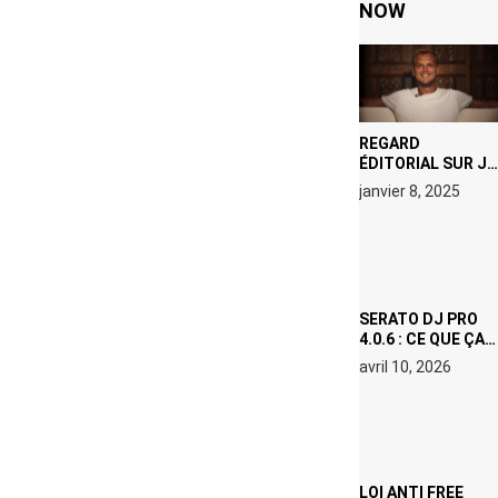
NOW
REGARD
ÉDITORIAL SUR JE
M’APPELLE TIM
janvier 8, 2025
(NETFLIX) : AVICII,
OU LE DOUBLE
VISAGE D’UNE
ICÔNE
SURCHAUFFÉE
SERATO DJ PRO
4.0.6 : CE QUE ÇA
CHANGE, MÊME SI
avril 10, 2026
VOUS N’ÊTES NI
DJ NI
PRODUCTEUR·ICE
LOI ANTI FREE