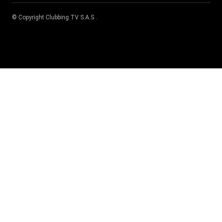
© Copyright
Clubbing TV S.A.S
.