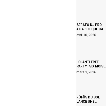
(NETFLIX) : AVICII,
OU LE DOUBLE
VISAGE D’UNE
ICÔNE
SURCHAUFFÉE
SERATO DJ PRO
4.0.6 : CE QUE ÇA
CHANGE, MÊME SI
avril 10, 2026
VOUS N’ÊTES NI
DJ NI
PRODUCTEUR·ICE
LOI ANTI FREE
PARTY : SIX MOIS
DE PRISON ET 5
mars 3, 2026
000 € D’AMENDE
PROPOSÉS LE 9
AVRIL
RÜFÜS DU SOL
LANCE UNE
RÉSIDENCE DJ