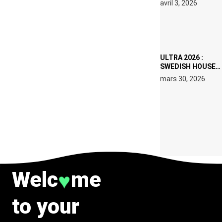
avril 3, 2026
SET DE QUATRE
DATES À PACHA
IBIZA EN JUILLET
2026
ULTRA 2026 :
SWEDISH HOUSE
MAFIA RETROUVE
mars 30, 2026
ERIC PRYDZ DANS
UN MOMENT
CHARGÉ DE
SYMBOLE
Welc
me
♥
to your