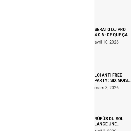
OU LE DOUBLE
VISAGE D’UNE
ICÔNE
SURCHAUFFÉE
SERATO DJ PRO
4.0.6 : CE QUE ÇA
CHANGE, MÊME SI
avril 10, 2026
VOUS N’ÊTES NI
DJ NI
PRODUCTEUR·ICE
LOI ANTI FREE
PARTY : SIX MOIS
DE PRISON ET 5
mars 3, 2026
000 € D’AMENDE
PROPOSÉS LE 9
AVRIL
RÜFÜS DU SOL
LANCE UNE
RÉSIDENCE DJ