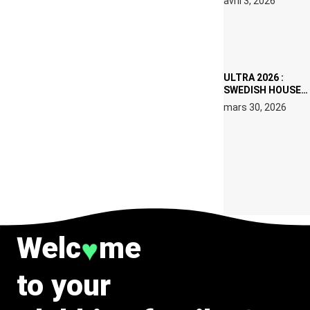
avril 3, 2026
SET DE QUATRE
DATES À PACHA
IBIZA EN JUILLET
2026
ULTRA 2026 :
SWEDISH HOUSE
MAFIA RETROUVE
mars 30, 2026
ERIC PRYDZ DANS
UN MOMENT
CHARGÉ DE
SYMBOLE
Welc
me
♥
to your