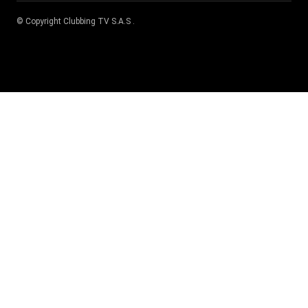
© Copyright
Clubbing TV S.A.S
.