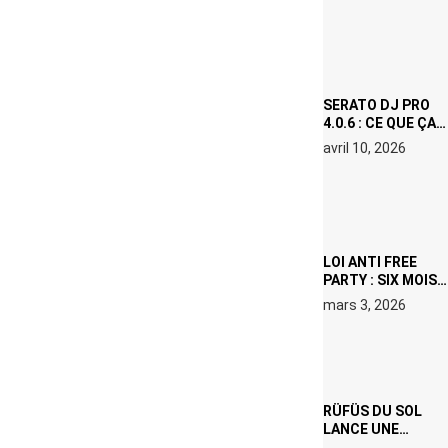
(NETFLIX) : AVICII,
OU LE DOUBLE
VISAGE D’UNE
ICÔNE
SURCHAUFFÉE
SERATO DJ PRO
4.0.6 : CE QUE ÇA
CHANGE, MÊME SI
avril 10, 2026
VOUS N’ÊTES NI
DJ NI
PRODUCTEUR·ICE
LOI ANTI FREE
PARTY : SIX MOIS
DE PRISON ET 5
mars 3, 2026
000 € D’AMENDE
PROPOSÉS LE 9
AVRIL
RÜFÜS DU SOL
LANCE UNE
RÉSIDENCE DJ