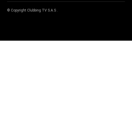
© Copyright
Clubbing TV S.A.S
.