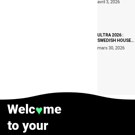
avril 3, 2026
SET DE QUATRE
DATES À PACHA
IBIZA EN JUILLET
2026
ULTRA 2026 :
SWEDISH HOUSE
MAFIA RETROUVE
mars 30, 2026
ERIC PRYDZ DANS
UN MOMENT
CHARGÉ DE
SYMBOLE
Welc
me
♥
to your