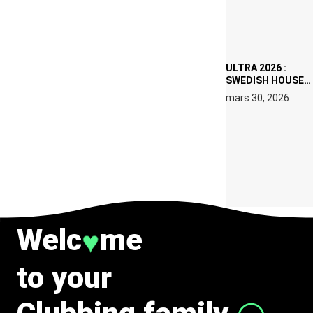
DATES À PACHA
IBIZA EN JUILLET
2026
ULTRA 2026 :
SWEDISH HOUSE
MAFIA RETROUVE
mars 30, 2026
ERIC PRYDZ DANS
UN MOMENT
CHARGÉ DE
SYMBOLE
Welc
me
♥
to your