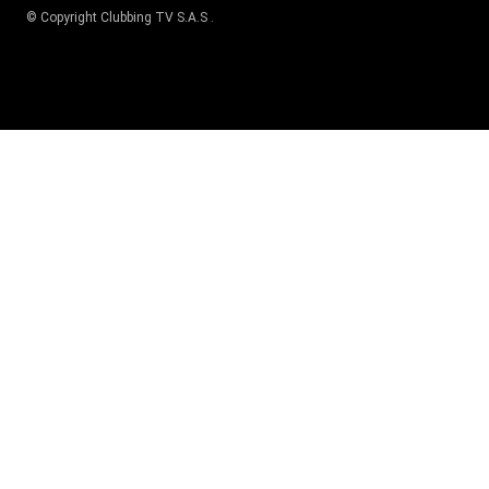
© Copyright
Clubbing TV S.A.S
.