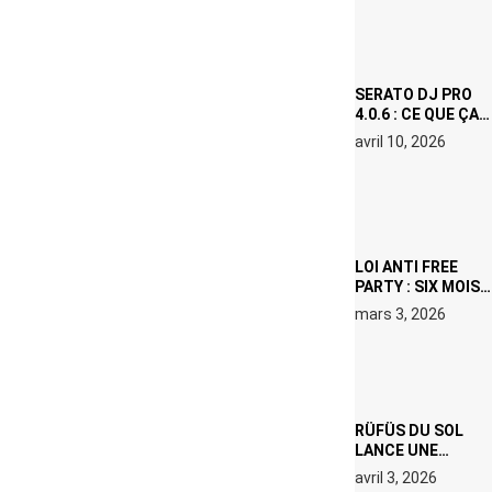
OU LE DOUBLE
VISAGE D’UNE
ICÔNE
SURCHAUFFÉE
SERATO DJ PRO
4.0.6 : CE QUE ÇA
CHANGE, MÊME SI
avril 10, 2026
VOUS N’ÊTES NI
DJ NI
PRODUCTEUR·ICE
LOI ANTI FREE
PARTY : SIX MOIS
DE PRISON ET 5
mars 3, 2026
000 € D’AMENDE
PROPOSÉS LE 9
AVRIL
RÜFÜS DU SOL
LANCE UNE
RÉSIDENCE DJ
avril 3, 2026
SET DE QUATRE