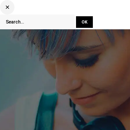
DJ Set Ti
Network
CLUBBING TV 