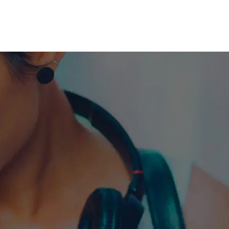
me machine
Live TV
Videos
News
Features
NETWORK