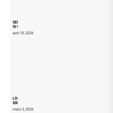
SERATO DJ PRO 4.0.6 : CE QUE ÇA CHANGE, MÊME
SI VOUS N’ÊTES NI DJ NI PRODUCTEUR·ICE
avril 10, 2026
LOI ANTI FREE PARTY : SIX MOIS DE PRISON ET 5
000 € D’AMENDE PROPOSÉS LE 9 AVRIL
mars 3, 2026