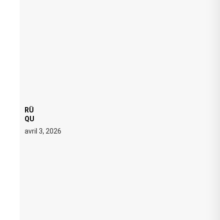
RÜFÜS DU SOL LANCE UNE RÉSIDENCE DJ SET DE
QUATRE DATES À PACHA IBIZA EN JUILLET 2026
avril 3, 2026