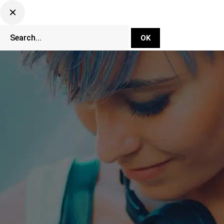
DJ Set Ti
Network
CLUBBING TV 