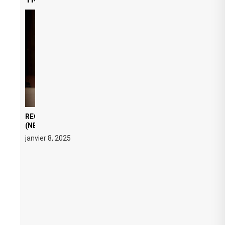
REGARD ÉDITORIAL SUR JE M’APPELLE TIM
(NETFLIX) : AVICII, OU LE DOUBLE VISAGE D’UNE
ICÔNE SURCHAUFFÉE
janvier 8, 2025