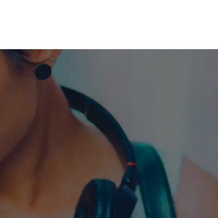
me machine
Live TV
Videos
News
Features
NETWORK