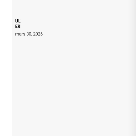
ULTRA 2026 : SWEDISH HOUSE MAFIA RETROUVE
ERIC PRYDZ DANS UN MOMENT CHARGÉ DE
SYMBOLE
mars 30, 2026