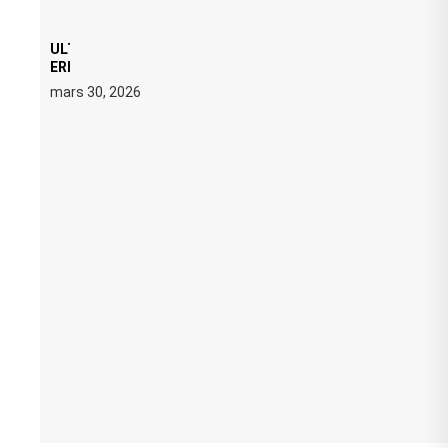
ULTRA 2026 : SWEDISH HOUSE MAFIA RETROUVE
ERIC PRYDZ DANS UN MOMENT CHARGÉ DE
SYMBOLE
mars 30, 2026