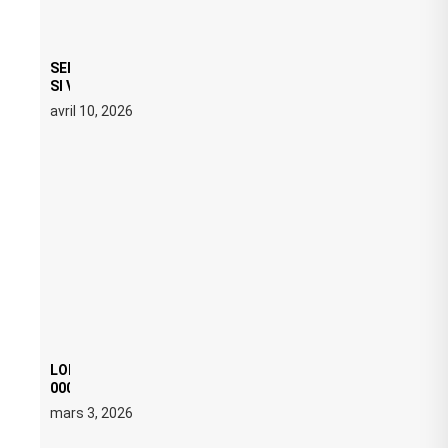
SERATO DJ PRO 4.0.6 : CE QUE ÇA CHANGE, MÊME
SI VOUS N’ÊTES NI DJ NI PRODUCTEUR·ICE
avril 10, 2026
LOI ANTI FREE PARTY : SIX MOIS DE PRISON ET 5
000 € D’AMENDE PROPOSÉS LE 9 AVRIL
mars 3, 2026