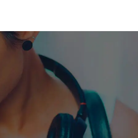
me machine
Live TV
Videos
News
Features
NETWORK