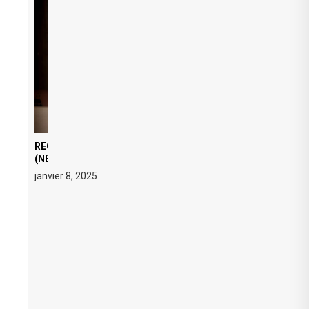
REGARD ÉDITORIAL SUR JE M’APPELLE TIM
(NETFLIX) : AVICII, OU LE DOUBLE VISAGE D’UNE
ICÔNE SURCHAUFFÉE
janvier 8, 2025