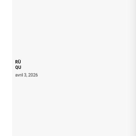
RÜFÜS DU SOL LANCE UNE RÉSIDENCE DJ SET DE
QUATRE DATES À PACHA IBIZA EN JUILLET 2026
avril 3, 2026