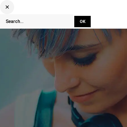
DJ Set Ti
Network
CLUBBING TV 