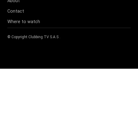
About
Contact
Where to watch
© Copyright
Clubbing TV S.A.S
.