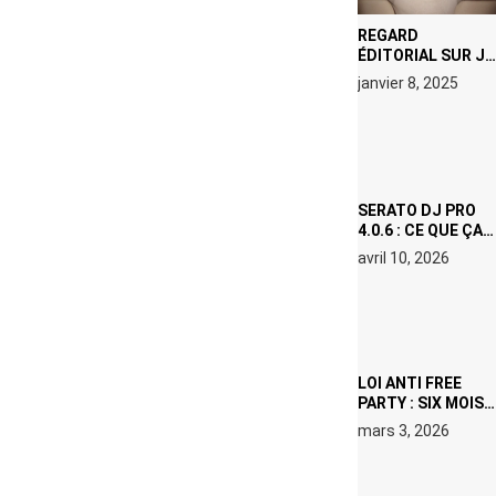
REGARD
ÉDITORIAL SUR JE
M’APPELLE TIM
janvier 8, 2025
(NETFLIX) : AVICII,
OU LE DOUBLE
VISAGE D’UNE
ICÔNE
SURCHAUFFÉE
SERATO DJ PRO
4.0.6 : CE QUE ÇA
CHANGE, MÊME SI
avril 10, 2026
VOUS N’ÊTES NI
DJ NI
PRODUCTEUR·ICE
LOI ANTI FREE
PARTY : SIX MOIS
DE PRISON ET 5
mars 3, 2026
000 € D’AMENDE
PROPOSÉS LE 9
AVRIL