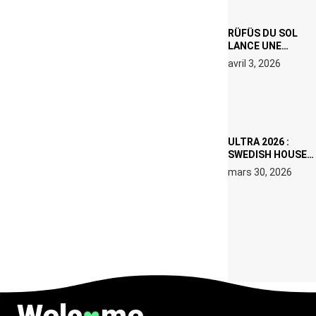
RÜFÜS DU SOL
LANCE UNE
RÉSIDENCE DJ
avril 3, 2026
SET DE QUATRE
DATES À PACHA
IBIZA EN JUILLET
2026
ULTRA 2026 :
SWEDISH HOUSE
MAFIA RETROUVE
mars 30, 2026
ERIC PRYDZ DANS
UN MOMENT
CHARGÉ DE
SYMBOLE
Welc
me